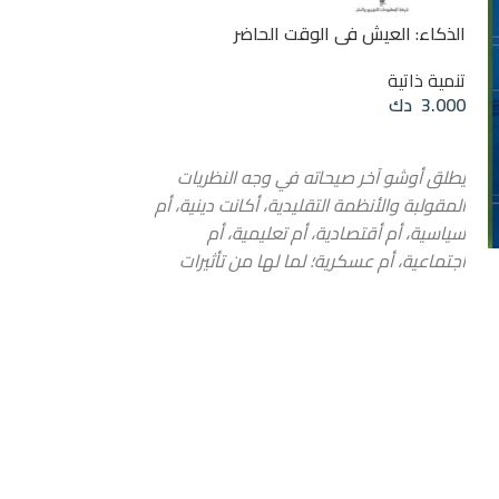
الذكاء: العيش في الوقت الحاضر
العيش الطيب
تنمية ذاتية
تنمية ذاتية
3.000
دك
4.250
دك
إضافة إلى السلة
إضافة إلى السلة
يطلق أوشو آخر صيحاته في وجه النظريات
لا يزال الوعي يترأ
المقولبة والأنظمة التقليدية، أكانت دينية، أم
البشر في هذا الكو
سياسية، أم أقتصادية، أم تعليمية، أم
الحديدية للمفاهيم
اجتماعية، أم عسكرية؛ لما لها من تأثيرات
فكر الإنسان ساهم
قاتلة في الإنسان. فهي تفقده القدرة على
عندما أشير لكلمة
استخدام ذكائه، وتستعبده، وتحوّله مجرّد آلة،
النضج المعرفي أو
وتلغي دوره في الإبداع والابتكار وإبداء الرأي
أعني به امتلاء ال
والتغيير الجذري. وبذلك يريح كل السلطات
الوعي العليا لم ي
المذكورة آنفاً، ولا يعود يشكّل خطراً على
للحقيقة. الاعتما
مصالحها؛ وبالتالي على وجودها. وكتاب
لايجاد الحقيقة ه
الذكاء سلسلة تصوّرات لنمط حياة جديد،
الدنيا من خلال ثقل
يدعو إلى معرفة المعتقدات والمواقف التي
اليوم صار ضرورة م