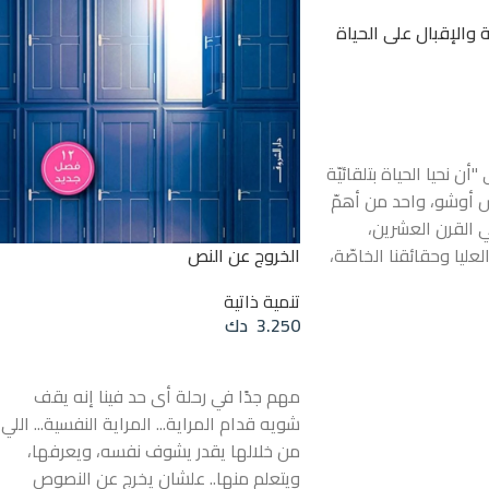
 والإقبال على الحياة
أن نحيا الحياة بتلقائيّة
ش أوشو، واحد من أهمّ
ي القرن العشرين،
الخروج عن النص
العليا وحقائقنا الخاصّة،
 الاجتماعيّة التي تحكم
تنمية ذاتية
 فُقدت فيها الثقة
3.250
دك
لاءمتها حياتنا، من
إضافة إلى السلة
سياسيّة ودينية،
ابط أسرية وسواها.يرى
مهم جدًا في رحلة أى حد فينا إنه يقف
سات استخدمت بدائل
شويه قدام المراية... المراية النفسية... اللي
لإيمان" كآليّات سيطرةٍ
من خلالها يقدر يشوف نفسه، ويعرفها،
تأتي الحقيقة الصادقة
ويتعلم منها.. علشان يخرج عن النصوص