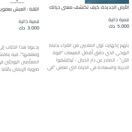
الأرض الجديدة: كيف تكتشف معنى حياتك
الثقة : العيش بعفوية
تنمية ذاتية
تنمية ذاتية
5.000
دك
3.000
دك
إضافة إلى السلة
إضافة إلى السلة
يلهم إكهارت تول الملايين من القراء بدليله
يدعونا هذا الكتاب إلى "
الروحي الذي حقق أفضل المبيعات "قوة
ونعتنقها"، فيه يناق
الآن" - الصادر عن دار الخيال - ليكتشفوا
المعلّمين الروحيّين ف
الحرية والسعادة في الحياة التي تعاش "في
ضرورة الإيمان بمُثلنا 
الآن" .في كتابه الأرض الجديدة يتوسع تول
لا أن نستسلم للتأثيرات
بتلك الأفكار القوية ليبين كيف أن تجاوز حالة
العالم.نعيش في أزمنة
وعينا القائمة على ال"أنا" ليس أساسياً
بالنُّظُم التقليدية وبم
للسعادة الشخصية فحسب، بل هو مفتاح
أيديولوجيّات، وأنظمة 
لإنهاء النزاع والمعاناة في كافة أنحاء
وأخلاقيات وقِيم، ورو
العالم .يصف تول كيف أن ارتباطنا بال"أنا"
أوشو أن هذه المؤسّ
يخلق الخلل الذي يقود إلى الغضب والغيرة
زائفة لـ"المُعتقد" و"ا
والحزن، ويبين للقراء كيف يتيقظون إلى حالة
على المجتمع. ففيما 