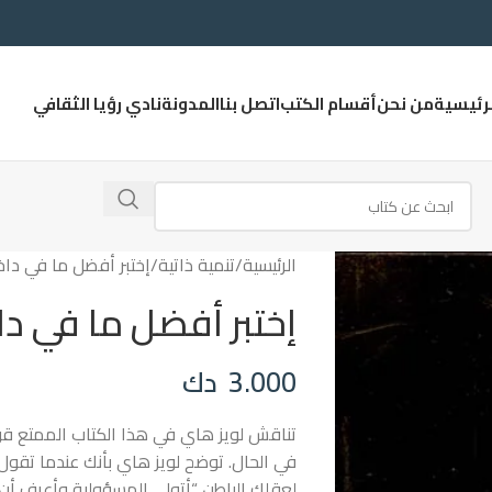
لرئيسية
من نحن
أقسام الكتب
اتصل بنا
المدونة
نادي رؤيا الثقافي
الرئيسية
تنمية ذاتية
إختبر أفضل ما في داخ
إختبر أفضل ما في دا
3.000
دك
تناقش لويز هاي في هذا الكتاب الممتع قو
في الحال. توضح لويز هاي بأنك عندما تقول
لعقلك الباطن “أتولى المسؤولية وأعرف أن 