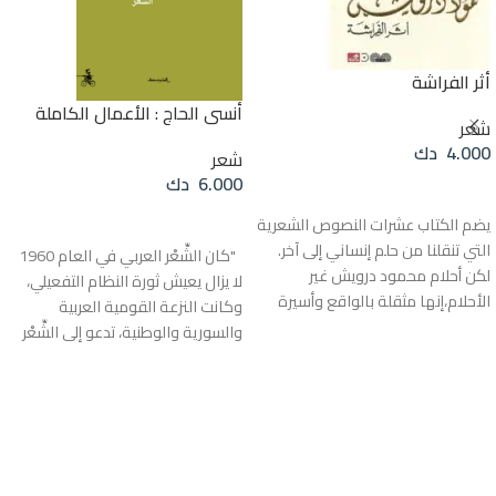
أثر الفراشة
أنسي الحاج : الأعمال الكاملة
شعر
4.000
دك
شعر
6.000
دك
إضافة إلى السلة
قراءة المزيد
يضم الكتاب عشرات النصوص الشعرية
التي تنقلنا من حلم إنساني إلى آخر.
"كان الشِّعْر العربي في العام 1960
لكن أحلام محمود درويش غير
لا يزال يعيش ثورة النظام التفعيلي،
الأحلام،إنها مثقلة بالواقع وأسيرة
وكانت النزعة القومية العربية
القضية.وهي أسيرة الخوف والقلق
والسورية والوطنية، تدعو إلى الشِّعْر
والحنين والرحيل والجدران..ولا تغادره
الملتزم رمزياً وجماهيرياً، عندما
المرأة بتاتاً. عدد الصفحات : ٢٨٠ دار
اكتشف أنسي الحاج قصيدته الجديدة،
الأهلية
قصيدة النَّثْر المُشبَعَة بما يُسمِّيه
بودلير «الطاقة الموسيقية»
و«المادَّة النغمية» و«حركات
النفس». اكتشف أنسي الحاج حينذاك