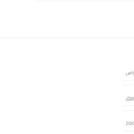
واس
روق
200