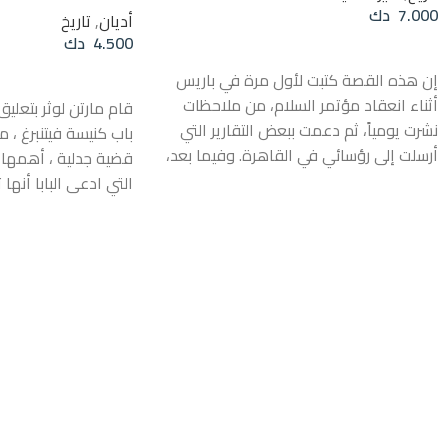
7.000
دك
أديان
,
تاريخ
4.500
دك
قراءة المزيد
قراءة المزيد
إن هذه القصة كتبت لأول مرة في باريس
أثناء انعقاد مؤتمر السلام، من ملاحظات
قام مارتن لوثر بتعلي
نشرت يومياً، ثم دعمت ببعض التقارير التي
باب كنيسة فيتنبرغ ،
أرسلت إلى رؤسائي في القاهرة. وفيما بعد،
قضية جدلية ، أهمها 
في خريف عام 1919، فقدت مسودتها
التي ادعى البابا أنها 
وبعض الملاحظات المدونة. وبدا لي من
سلطة الكتاب المقدس
الناحية التاريخية الحاجة الماسة لإعادة كتابة
المتعلقة بأسرار الكني
الحكاية، حيث أنه ربما لا أحد سواي في جيش
الإصلاح الديني البروت
فيصل قد فكر بكتابة ما كنا نشعر ونحس به،
الإصلاح الديني من ف
وما كنا نأمله، وما حاولناه. لذلك فقد كتبت
الكنيسة امتلاك السلطة
مرة ثانية بتثاقل كبير في لندن، في شتاء
مؤيدة بالكتاب المقدس
1919-1920، اعتماداً على مذكراتي
الأثير ” الكتاب المق
وملاحظاتي الباقية. وأن تسجيل الأحداث لم
الكتاب المقدس هو م
تكن غير واضحة بالنسبة لي، وربما كانت
التقديس ، وليس إجتهاد
هنالك بضعة أخطاء فعلية-فيما عدا تفاصيل
أعمال كبار القديسين ، 