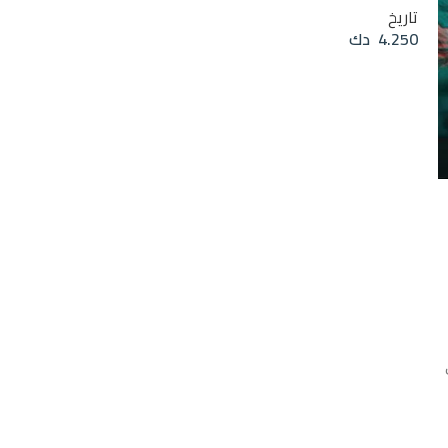
تاريخ
4.250
دك
قراءة المزيد
تاربخ نجد
تاريخ
2.250
دك
إضافة إلى السلة