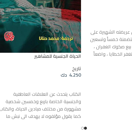
ق عريضته الشهيرة على
 متضمنة خمساً وتسعين
بيع صكوك الغفران ،
تغفر الخطايا ، واضعاً
الحياة الجنسية للمشاهير
 في مواجهة التقاليد
تاريخ
سة ، مفجراً حركة
4.250
دك
ستانتي . فقد انطلق
هم يرفض ادعاء
قراءة المزيد
 الإلهية ، ما لم تكن
الكتاب يتحدث عن العلاقات العاطفية
 ؛ ولذلك أُعلن المبدأ
والجنسية الخاصة باربع وخمسين شخصية
دس وحده ” ، أي أن
مشهورة من مختلف ميادين الحياة، والكتاب
ركز الحقيقة وموضع
كما يقول مؤلفوه لا يهدف الى نبش ما
ات كبار الباباوات ولا
يعتقد الكثيرون انها فضائح جنسية ولا إلى
وبالتأكيد على أن رجلاً
التشهير بالشخصيات الادبية والفنية والفكرية