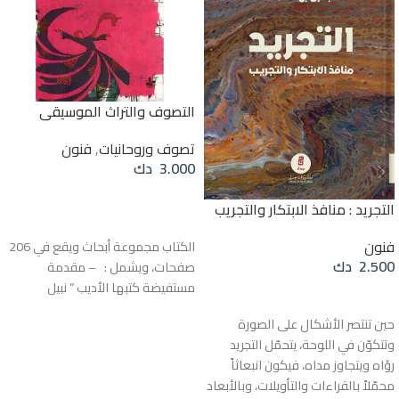
التصوف والتراث الموسيقي
تصوف وروحانيات
,
فنون
3.000
دك
إضافة إلى السلة
التجريد : منافذ الابتكار والتجريب
فنون
الكتاب مجموعة أبحاث ويقع في 206
2.500
دك
صفحات، ويشمل : – مقدمة
مستفيضة كتبها الأديب ” نبيل
إضافة إلى السلة
سليمان ” بعنوان : ( سردية التراث
حين تنتصر الأشكال على الصورة
الموسيقي في كتابات محمد قجة )
وتتكوّن في اللوحة، يتحمّل التجريد
ثم يتوزع الكتاب على ثلاثة فصول : –
رؤاه ويتجاوز مداه، فيكون انبعاثاً
الفصل الأول: من اعلام الموسيقى و
محمّلاً بالقراءات والتأويلات، وبالأبعاد
الموشحات في التاريخ العربي