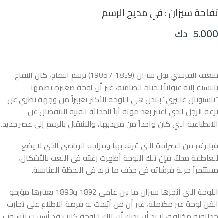
تفاحة سيزان : في مديح الرسم
5.000
دك
شغف الفرنسي بول سيزان (1839 / 1905) برسم التفاح، كان التفاح
بالنسبة إليه عنواناً للحياة الصامتة، غير أن لوحة صغيرة يضمها
“ناشيونال غاليري” بلندن هي اللوحة الأكثر تعبيراً من وجهة نظري عن
نزعة الرجل الذي أعتبر بعد موته أباً للحداثة الفنية للانفصال عن
الانطباعية التي كان واحداً من مريديها، والانتقال بالرسم إلى عصر جديد.
فبالرغم من الصرامة التي عُرف بها ومزاجه الرياضي الذي لا يضع
للعاطفة محلاً، فإن تلك اللوحة أظهرت رغبته في اللعب بالأشكال،
مستثمراً حرية فرشاته في حذف ما تريد في اللحظة المناسبة.
اللوحة التي أنجزها سيزان ما بين عامي 1892 و1893 يعتبرها مؤرخو
الفن لوحة غير مكتملة، غير أن من أتيحت له فرصة الاطلاع على تجارب
حداثوية مختلفة، لا بد أن يدرك أن تلك اللوحة كانت قد أسست لأسلوب