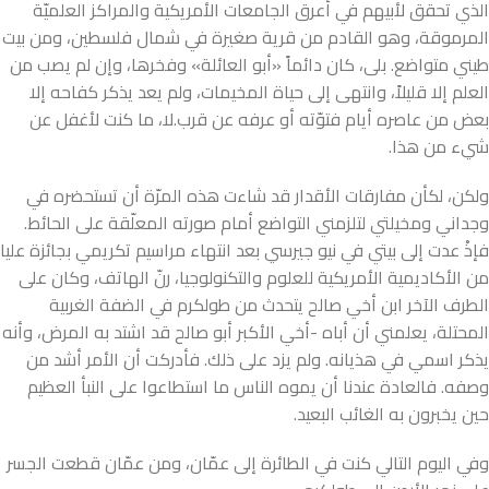
الذي تحقق لأبيهم في أعرق الجامعات الأمريكية والمراكز العلميّة
المرموقة، وهو القادم من قرية صغيرة في شمال فلسطين، ومن بيت
طيني متواضع. بلى، كان دائماً «أبو العائلة» وفخرها، وإن لم يصب من
العلم إلا قليلاً، وانتهى إلى حياة المخيمات، ولم يعد يذكر كفاحه إلا
بعض من عاصره أيام فتوّته أو عرفه عن قرب.لا، ما كنت لأغفل عن
شيء من هذا.
ولكن، لكأن مفارقات الأقدار قد شاءت هذه المرّة أن تستحضره في
وجداني ومخيلتي لتلزمني التواضع أمام صورته المعلّقة على الحائط.
فإذْ عدت إلى بيتي في نيو جيرسي بعد انتهاء مراسيم تكريمي بجائزة عليا
من الأكاديمية الأمريكية للعلوم والتكنولوجيا، رنّ الهاتف، وكان على
الطرف الآخر ابن أخي صالح يتحدث من طولكرم في الضفة الغربية
المحتلة، يعلمني أن أباه -أخي الأكبر أبو صالح قد اشتد به المرض، وأنه
يذكر اسمي في هذيانه. ولم يزد على ذلك. فأدركت أن الأمر أشد من
وصفه. فالعادة عندنا أن يموه الناس ما استطاعوا على النبأ العظيم
حين يخبرون به الغائب البعيد.
وفي اليوم التالي كنت في الطائرة إلى عمّان، ومن عمّان قطعت الجسر