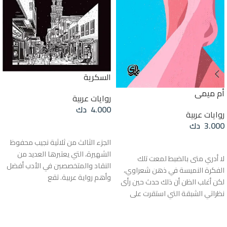
السكرية
أم ميمي
روايات عربية
4.000
دك
روايات عربية
3.000
دك
إضافة إلى السلة
الجزء الثالث من ثلاثية نجيب محفوظ
إضافة إلى السلة
الشهيرة، التي يعتبرها العديد من
لا أدري متى بالضبط لمعت تلك
النقاد والمتخصصين في الأدب أفضل
الفكرة النميسة في ذهن شعراوي،
وأهم رواية عربية. تقع
لكن أغلب الظن أن ذلك حدث حين رأى
نظراتي الشبقة التي استقرت على
منحنيات ومنعطفات جسد رحاب
وهي ترقص بذمة وضمير في فرح