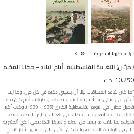
الرئيسية
روايات عربية
( جزئين) التغريبة الفلسطينية : أيام البلاد – حكايا المخيم
10.250
دك
”ما كان لتباعد المسافات بيننا أن ينسيني ذكره في كل حين. وما زلت
أقصّ على أبنائي من أخبار شجاعته وتضحياته وبطولاته أيام كان قائد
فصيل حطين في الثورة الفلسطينية الكبرى (1936- 1939). وكنت أكرر
الكلام على مسامعهم عن فضله على العائلة وعليّ أنا بصفة خاصة.
فلولاه لما بلغت ما بلغت من العلم والمركز الأكاديمي الذي أتمتع به
الآن في الولايات المتحدة، ولما كان أبنائي الآن يحصدون ثمار النجاح