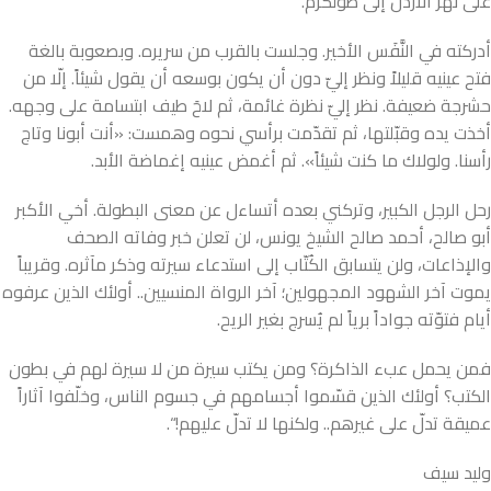
على نهر الأردن إلى طولكرم.
أدركته في النَّفَس الأخير. وجلست بالقرب من سريره. وبصعوبة بالغة
فتح عينيه قليلاً ونظر إليّ دون أن يكون بوسعه أن يقول شيئاً. إلّا من
حشرجة ضعيفة. نظر إليّ نظرة غائمة، ثم لاحَ طيف ابتسامة على وجهه.
أخذت يده وقبّلتها، ثم تقدّمت برأسي نحوه وهمست: «أنت أبونا وتاج
رأسنا. ولولاك ما كنت شيئاً». ثم أغمض عينيه إغماضة الأبد.
رحل الرجل الكبير، وتركني بعده أتساءل عن معنى البطولة. أخي الأكبر
أبو صالح، أحمد صالح الشيخ يونس، لن تعلن خبر وفاته الصحف
والإذاعات، ولن يتسابق الكُتّاب إلى استدعاء سيرته وذكر مآثره. وقريباً
يموت آخر الشهود المجهولين؛ آخر الرواة المنسيين.. أولئك الذين عرفوه
أيام فتوّته جواداً برياً لم يُسرج بغير الريح.
فمن يحمل عبء الذاكرة؟ ومن يكتب سيرة من لا سيرة لهم في بطون
الكتب؟ أولئك الذين قسّموا أجسامهم في جسوم الناس، وخلّفوا آثاراً
عميقة تدلّ على غيرهم.. ولكنها لا تدلّ عليهم!“.
وليد سيف