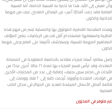
وأن تعيش إلى الأبد. هذا ما تخبرنا به النسبية الخاصة، أما النسبية
العامة فقد جلبت أفكارًا أغرب عن الزمكان المنحني غيرت من فهمنا
للجاذبية والكون.
وهذه المقدمة القصيرة الموثوق بها والمسلية تيسر من فهم هذه
النظرية واستيعابها؛ فباستخدام أقل قدر من الرياضيات، يشرح المؤلف
المفاهيم المهمة للنسبية، ويستكشف تأثيرها على العلم وعلى فهمنا
للكون.
راسل ستانارد أستاذ فيزياء متقاعد بالجامعة المفتوحة في المملكة
المتحدة، وقد ترأس قسم الفيزياء بها لمدة ٢١ عامًا. أجرى عددًا من
الأبحاث في مختبر سيرن بجنيف، إضافة إلى عدد من المختبرات الأخرى
في الولايات المتحدة وأوروبا. تُرجمت كتبه إلى ٢٠ لغة، ووصلت إلى
قائمة أفضل الأعمال المرشحة للعديد من الجوائز في مجال الكتب
العلمية
غير متوفر في المخزون