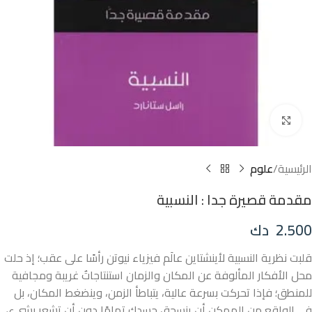
Click to enlarge
الرئيسية
علوم
مقدمة قصيرة جدا : النسبية
2.500
دك
قلبت نظرية النسبية لأينشتاين عالَم فيزياء نيوتن رأسًا على عقب؛ إذ حلت
محل الأفكار المألوفة عن المكان والزمان استنتاجاتٌ غريبة ومجافية
للمنطق؛ فإذا تحركت بسرعة عالية، يتباطأ الزمن، وينضغط المكان، بل
في الواقع من الممكن أن ينسحق جسدك تمامًا دون أن تشعر بشيء،