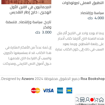
التطبيق العملي لبروتوكوات
البرجماتيون في القرن الأول
حكماء صهيون
الهجري : خارج إطار التقديس
سياسة وإقتصاد
4.000
دك
تاريخ
,
سياسة وإقتصاد
,
فلسفة
إضافة إلى السلة
وفكر
3.000
دك
ربما لا يوجد واحد في التاريخ أثار مثل
هذه الضجة التي أثارها كتاب أحجار
إضافة إلى السلة
على رقعة الشطرنج. وربما يعود
إن ثمة عدداً من الأفكار المثارة في
السبب في ذلك إلى كون الكتاب عبارة
هذا الكتاب، قد لا يستسيغها كثيرون،
عن مرجع موثق لكل من يريد أن يعرف
والسبب أن القراءة التي نقدمهـا
سر ما يحدث في العالم، بمعنى أنه
حـول أصول النص التاريخي ومحركات
يقدم تفسيرات مشفوعة بالأدلة
الفعل ومنابع التغيير التي جرت في
والأسانيد لإحداث جسام مر بها العالم
القرن الأول الهجري، ليست تلك التي
من بينها الثورات الكبرى، والحربان
Roa Bookshop
جميع الحقوق محفوظة
2024 Designed by
Azworx
.
يقبل بها العقل الجمعي للأمة، بما
العالميتان الأولى والثانية دون أن
يتبعـه مـن مثالية التجربة الإنسانية
يعرف الأيادي الخفية التي حركتها أو
الإسلامية واختلاطهـا بسلم القيم
دفعت إليها. عدد الصفحات : ٣٠٥
والمثـل التـي رصدتها، أيضـًا لا لأنهـا
تولد تساؤلات تغـذي صورة مختلفة
Home
Cart
My account
Shop
البحث