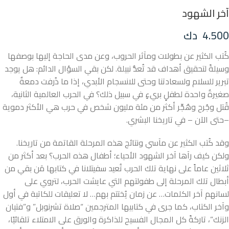
آخر الشهود
4.500
دك
كُتب الكثير عن بطولات ومآثر الحروب، وعن مدى الحاجة إليها بوصفها
وسيلةً لتحقيق أهداف قد تُعدُّ نبيلة. لكن بقي السؤال الدائم: هل يوجد
تبرير للسلام ولسعادتنا وحتى للانسجام الأبدي، إذا ما ذُرفت دمعةٌ
صغيرةٌ واحدة لطفلٍ بريءٍ في سبيل ذلك؟ في الحرب العالمية الثانية،
قُتل وجُرح وهُجِّر أكثر من مئة مليون شخص في حرب هي الأكثر دموية
–حتى الآن – في تاريخنا البشري.
وقد كُتب الكثير عن مآسي ونتائج هذه المرحلة القاتمة من تاريخنا.
ولكن كيف رآها آخر الشهود الأحياء؛ أطفال هذه الحرب؟ بعد أكثر من
ثلاثين عاماً على نهاية تلك الحرب تُعيد سفيتلانا في كتابها مَن بقي من
أبطال تلك المرحلة إلى طفولتهم التي عايشت الحرب، لتروي على
لسانهم آخر الكلمات… عن زمان يُختتم بهم… لا تعليقات للكاتبة في أول
وآخر الكتاب، كما جرى في كتابيها المترجمين “صلاة تشرنوبل” و”فتيان
الزنك”، تاركةً كل المجال الفسيح للذاكرة والورق على الامتلاء تلقائيًا،