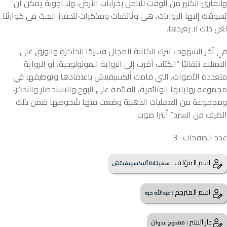
وللقارئ الكثير من الوقت للتأمل بخرابات الأرض، ولا أجوبة يمكن أن
تسوقك إليها الروايات، هي وثائقيات ومذكرات لتحفيز البحث في كوارثنا.
لعل ذلك لا يعيدها.
في آخر الشهود ، تترك الكاتبة المجال فسيحًا للذاكرة والورق على
الامتلاء تلقائيًا “الكتاب أقرب إلى الرواية المونولوجية، أو الرواية
متعددة الأصوات، التي قامت ألكسيفيتش باعتمادها وتوظيفها في
مجموعة رواياتها الوثائقية، القائمة على البوح والاستحضار والتذكر،
ومجموعة من العمليات الذهنية وضعت فيها شخوصها ضمن ذلك
الظرف من السرد” ألترا صوت
عدد الصفحات : 3
اسم المؤلف :
سفيتلانا أليكسييفيتش
اسم المترجم :
عبدالله حبه
دار النشر :
ممدوح عدوان