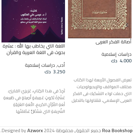
أصالة الفكر العربي
اللغة التي يخاطب بها الله : عشرة
بحوث في اللغة العربية والقرآن
دراسات إسلامية
الكريم
4.000
دك
أدب
,
دراسات إسلامية
قراءة المزيد
3.250
دك
تعرض الفصول الأربعة لهذا الكتاب
قراءة المزيد
مختلف المواقف والإيديولوجيات
تَجِدُ في هذا الكِتابِ، عَزيزيَ القارئ،
التي حملت لواء التشكيك فى الفكر
عَشَرَةَ بُحُوثٍ عَمِيقةٍ أَصِيلةٍ في طَبيعةِ
العربى الإسلامي، قتتناولها بالتحليل
لُغةِ القُرْآنِ الكريمِ، اللّغةِ العَرَبيّةِ
والدراسة، وتكشف أوجه التحامل
الشّريفةِ التي سَتَظَلُّ عَظَمَتُها
فيها، وتفصل بين ما قد تحتوي عليه
وإشْراقُها وأَلْقُها حُجّةً ساطِعةَ
من مضمون علمي وما تنطوي عليه
البُرْهانِ عَلَى أَنَّ اللهَ سُبْحانَهُ هُوَ
من إيديولوجية غير علمية عليها
Roa Bookshop
جميع الحقوق محفوظة
2024 Designed by
Azworx
.
>المَلِكُ الحَقُّ المُبِينُ<، وأَنَّ مَضْمُونَ