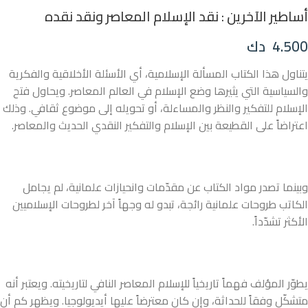
أساطير الآخرين : نقد الإسلام المعاصر ونقد نقده
4.500
دك
يتناول هذا الكتاب المسألة الإسلامية، أي الأسئلة الأخلاقية والفكرية
والسياسية التي يثيرها وضع الإسلام في العالم المعاصر. ويحاول فتح
الإسلام للتفكير والنظر والمساءلة، أو تحويله إلى موضوع ثقافي. وذلك
اعتراضاً على القطيعة بين الإسلام والتفكير النقدي الحديث والمعاصر.
وبينما تصدر مواد الكتاب عن مقدّمات وانحيازات علمانية، لم يجامل
الكاتب طروحات علمانية رائجة، تبدو له وجهاً آخر لطروحات الإسلاميين
الأكثر تشدّداً.
يطوّر المؤلف فهماً تاريخياً للإسلام المعاصر النافي لتاريخيته. ويعتبر أنه
متشكّل وفقاً للحداثة، وإن كان معترضاً عليها أيديولوجيا. ويظهر كم أن