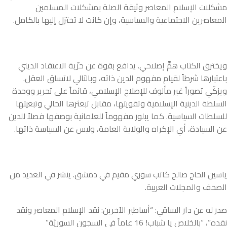
مشكلات الإسلام المعاصر وثيقة الصلة بمشكلات المسلمين
المعاصرين الاجتماعية والسياسية، وإن كانت لا تختزل إليها بالكامل.
ويخترق الكتاب همٌّ إصلاحي. يدافع بقوة عن حرّية الاعتقاد الديني
باعتبارها شرطاً لقيام مفهوم الدين ذاته، وبالتالي لاتساق العقل.
ويزكّي تصوراً غير مألوف للإصلاح الإسلامي، قائماً على تحرير ووحدة
السلطة الدينية الإسلامية وتقويتها، مقابل تبعثرها الحالي وتبعيتها
للسلطات السياسية. كما يبلور مفهوماً للعلمانية بوصفها فصلاً للدين
عن السيادة، أي الإكراه والولاية العامة، وليس عن السياسة ذاتها.
ياسين الحاج صالح كاتب سوري مقيم في دمشق. ينشر في العديد من
الصحف والمجلات العربية.
صدر له عن دار الساقي: “أساطير الآخرين: نقد الإسلام المعاصر ونقد
نقده”، “بالخلاص يا شباب! 16 عاماً في السجون السوريّة”