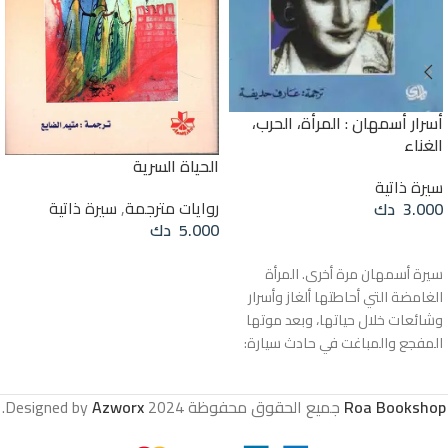
أسرار أسمهان : المرأة، الحرب،
الغناء
الحياة السرية
سيرة ذاتية
روايات مترجمة
,
سيرة ذاتية
3.000
دك
5.000
دك
إضافة إلى السلة
قراءة المزيد
سيرة أسمهان مرة أخرى. المرأة
الغامضة التي أحاطتها ألغاز وأسرار
وشائعات خلال حياتها، وبعد موتها
المفجع والمباغت في حادث سيارة:
هل كان الحادث مدبّراً لصاحبة الصوت
الملائكي الذي هزّ عرش أم كلثوم في
Roa Bookshop
جميع الحقوق محفوظة
2024 Designed by
Azworx
.
ثلاثينيات القرن العشرين، كما أُشيع
حينذاك؟ أم أنّه محصلة أكيدة