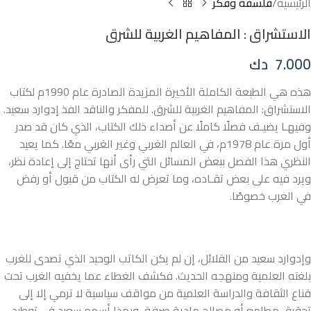
الرئيسية
فلسفة وفكر
الاستشراق : المفاهيم الغربية للشرق
7.000
دك
هذه هي الطبعة الكاملة الأخيرة المزيدة الصادرة عام 1990م لكتاب
الاستشراق: المفاهيم الغربية للشرق. للمفكر والناقد الفذ إدوارد سعيد.
وفيهـا يضيـف فصلًا كاملًا عن أصداء ذلك الكتاب، الذي كان قد صدر
أول مرة عام 1978م، في العالم الغربي وغير الغربي معًا. كما يعيد
النظري هذا الفصل ببعض المسائل التي رأى أنها تحتاج إلى إعادة نظر،
ويرد فيه على بعض تقـاده، وما تعرض له الكتاب من قبول أو رفض
في الغرب خصوصًا.
وإدوارد سعيد من القلائل، إن لم يكن الكاتب الوحيد الذي تصدى للغرب
بلغته العلمية ومنهجه الحديث. فكشف الغطاء عما يخفيه الغرب تحت
قناع الثقافة والدراسة العلمية من مواقف سياسية لا ترمي إلا إلى
تحقيق مطامع أو مصالح مادية صرفة، وبهذا أسهم سعيد في توطيد