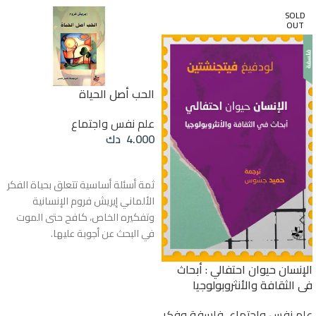
SOLD
OUT
الحب أصل الحياة
علم نفس واجتماع
4.000
دك
إضافة إلى السلة
ثمة أسئلة أساسية تتعلق بحياة الفكر
الألماني إيريش فروم الإنسانية
وتفكيره الخاص، كافح حتى الموت
في البحث عن أجوبة عليها.
هذا الكتاب يجمع بين دفتيه
الإنسان حيوان احتفالي : أبحاث
محاضرات ومناقشات كان قد بثّها
في الثقافة والأنثروبولوجيا
الراديو الألماني (س د ر) خلال
السبعينات من القرن العشرين، مقدماً
علم نفس واجتماع
,
فلسفة وفكر