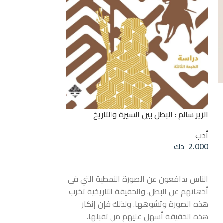
حكايات الأخوين غ
أدب
,
روايات مترج
8.000
دك
الزير سالم : البطل بين السيرة والتاريخ
إضافة إلى السلة
أدب
مجموعة من قصص خي
2.000
دك
قراءة المزيد
يد الأخوين جريم.
«سندريلا» و«الأم
الناس يدافعون عن الصورة النمطية التي في
وجريتل» و«الجمال 
أذهانهم عن البطل. والحقيقة التاريخية تخرب
تتضمن قصص الأخو
هذه الصورة وتشوهها. ولذلك فإن إنكار
الملوك والسحر والح
هذه الحقيقة أسهل عليهم من تقبلها.