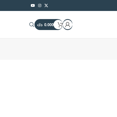
0.000
دك