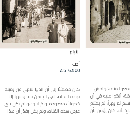
الأيام
أدب
6.500
دك
إضافة إلى السلة
سمعوا منه هواجسَ
كان مطمئنًا إلى أن الدنيا تنتهي عن يمينه
ظة، ألحُّوا عليه في أن
بهذه القناة، التي لم يكن بينه وبينها إلا
سم ثم يهزأ، ثم يمتنع
خطواتٌ معدودة. ولمَ لا وهو لم يكن يرى
ناع؛ لأنه كان يؤمن بأن
عرضَ هذه القناة، ولم يكن يقدّر أن هذا
إلى أن يكون خليقا بأن
العرض ضئيل بحيث يستطيع الشاب النشيط أن
فهو كان يخافُ
يثب من إحدى الحافتين فيبلغ الأخرى. ولم