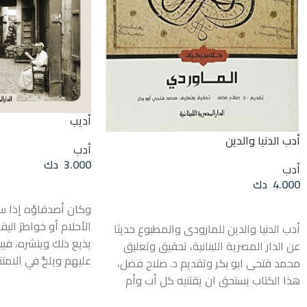
أديب
أدب الدنيا والدين
أدب
3.000
دك
أدب
4.000
دك
إضافة إلى السلة
قراءة المزيد
وكان أصدقاؤه إذا 
الأحلام أو خواطرَ اليق
أدب الدنيا والدين للمارودى والمطبوع حديثا
يذيع ذلك وينشره، فيبت
عن الدار المصرية اللبنانية، تحقيق وتعليق
عليهم ويلحُّ في الامت
محمد فتحى ابو بكر وتقديم د. صلاح فضل،
ما يكتبه لم يصل بعد 
هذا الكتاب يستحق ان يقتنيه كل أب وأم
يقدَّم إلى المطبعة. 
ومعلم، بل وكل قاريء فى الوطن العربى