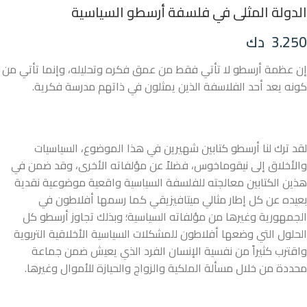
الدولة المثلى في فلسفة أرسطو السياسية
3.250
دك
إن عظمة أرسطو لا تأتي فقط من عمق فكره وتحليله، وإنما تأتي من
كونه يعد أحد الفلاسفة الذين يمثلون في ذاتهم مدرسة فكرية.
لقد ترك لنا أرسطو كتابين شهيرين في هذا الموضوع، السياسيات
والأخلاق إلى نيقوماخوس، فضلاً عن مؤلفاته الأخرى، وقد ضمن في
هذين الكتابين معالجته للفلسفة السياسية واقعية موضوعية نقدية
بعيده عن كل إطار مثالي ميتافيزيقي كما رسمها أفلاطون في
الجمهورية وغيرها من مؤلفاته السياسية؛ وبذلك تجاوز أرسطو كل
الحلول التي وضعها أفلاطون للمشكلات السياسية الأخلاقية التربوية
واقترب كثيراً من نفسية الإنسان الفرد الذي يعيش ضمن جماعة
محددة من خلال مسألة الملكية والزواج والحيازة للأموال وغيرها.