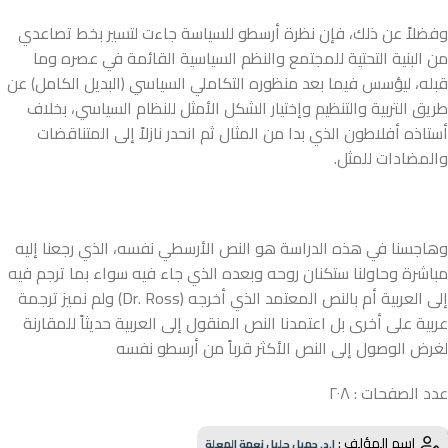
وفضلاً عن ذلك، فإن نظرة أرسطو للسياسة جاءت لتسير بخط تصاعدي
من البنية التحتية للمجتمع والنظم السياسية القائمة في عصره وما
قبله، ليؤسس فيما بعد منظوره التكاملي السياسي (البديل الكامل) عن
طريق التربية والتنظيم وإختيار الشكل الأمثل للنظام السياسي، بخلاف
أستاذه أفلاطون الذي بدا من المثال ثم انحدر نازلاً إلى المتناقضات
والمضادات للمثل.
وهاجسنا في هذه الدراسة هو النص الأرسطي نفسه، الذي رجعنا إليه
مباشرة وحاولنا ستكنان روحه وبعده الذي جاء فيه سواء بما ترجم فيه
إلى العربية أم بالنص المعتمد الذي أخرجه (Dr. Ross) ولم نميز ترجمة
عربية على أخرى بل اعتمدنا النص المنقول إلى العربية حديثاً للمقارنة
لغرض الوصول إلى النص الأكثر قرباً من أرسطو نفسه
عدد الصفحات : ٢٠٨
اسم المؤلف :
ا.د. جميل حليل نعمة المعلة