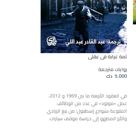
ثمة غرابة في عقلي
روايات مترجمة
غريبان في القطار
5.000
دك
روايات مترجمة
قراءة المزيد
4.000
دك
في العقود الأربعة ما بين 1969 و 2012،
عمل «مولود» في عدد من الوظائف
قراءة المزيد
المتنوعة بشوارع إسطنبول؛ من بيع الزبادي
عندما قدَّمت الروا
والأرز المطهو إلى حراسة موقف سيارات.
مسودة أول فصل م
يراقب مولود الناس بمختلف أشكالهم
وشخصياتهم وهم يمرون في الشوارع،
نشرها دون أن يست