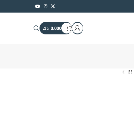
0.000
دك