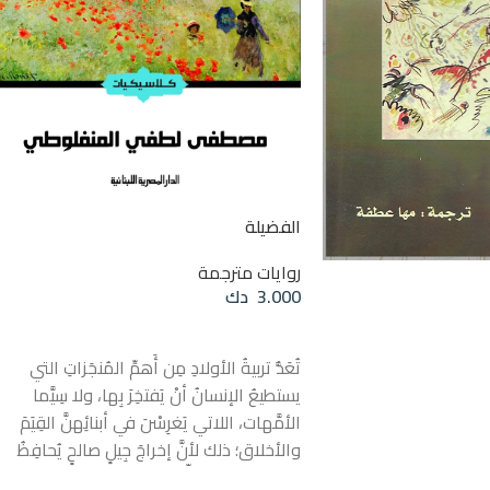
الفضيلة
روايات مترجمة
3.000
دك
إضافة إلى السلة
تُعَدُّ تربيةُ الأولادِ مِن أَهمِّ المُنجَزاتِ التي
يستطيعُ الإنسانُ أنْ يَفتخِرَ بِها، ولا سِيَّما
الأمَّهات، اللاتي يَغرِسْنَ في أبنائِهنَّ القِيَمَ
والأخلاق؛ ذلك لأنَّ إخراجَ جِيلٍ صالحٍ يُحافِظُ
على الفضيلةِ يُمثِّلُ هَدفًا عظيمًا. وهذا هو