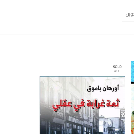
وين
SOLD
SOLD
OUT
OUT