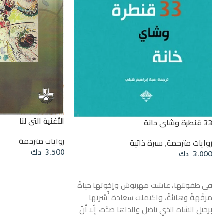
الأغنية التي لنا
33 قنطرة وشاي خانة
روايات مترجمة
روايات مترجمة
,
سيرة ذاتية
3.500
دك
3.000
دك
قراءة المزيد
قراءة المزيد
في طفولتها، عاشت مهرنوش وإخوتها حياةً
مرفّهةً وهانئةً، واكتملت سعادة أُسْرتها
برحيل الشاه الذي ناضل والداها ضدّه، إلّا أنّ