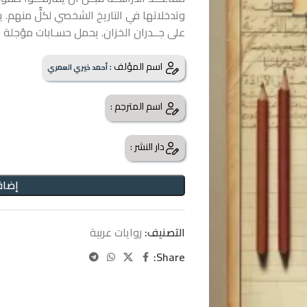
وتدخلاتها في التاريخ الشخصي لكلٍّ منهم. يص
على جــدران الخزان. يحمل حسـابات مؤجلة آ
اسم المؤلف :
أحمد خيري العمري
اسم المترجم :
دار النشر :
إضاف
التصنيف:
روايات عربية
Share: