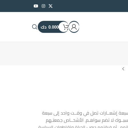
0.000
دك
بعة إشعــارات تصل في وقــت واحد إلى سبعة
بــوك لا تضم سواهـم. الأشخــاص جمعتـهم
ولتهم.. ثم فرقتهم دروب الحياة وتقاطعات السياسة