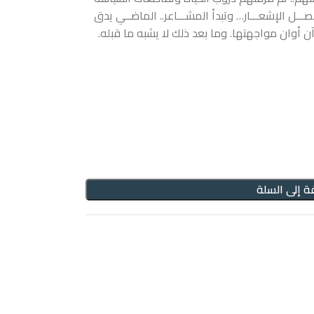
ـــل الإشعـــار… وتبدأ المشـــاعر.. الماضــي يدق
ن أوان مواجهتها. وما بعد ذلك لا يشبه ما قبله.
ة إلى السلة