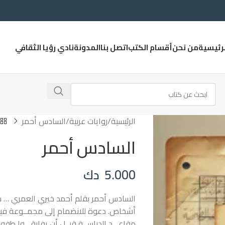
لرئيسية
من نحن
أقسام الكتب
اتصل بنا
المدونة
نادي رؤيا الثقافي
الرئيسية
روايات عربية
السادس أحمر
السادس أحمر
5.000
دك
السادس أحمر بقلم أحمد خيري العمري … س
أشخاص. دعوة للانضمام إلى مجمــوعة فيس
مقاعـــد الدراســة قبــل أن يفارقـــوا طف