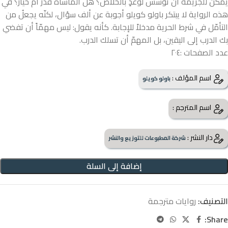
يمكن للجريمة أن تؤسِّس لوعدٍ بالخلاص؟ هل المأساة قدرٌ أم خيار؟ في
هذه الرواية لا يبتكر باولو كويلو أجوبة عن ألف سؤال، لكنّه يجعلُ من
التأمّل في شرط الحرية مدخلاً للإجابة. كأنه يقول: ليس مهمّاً أن تفضي
بك الدرب إلى اليقين، بل المهمّ أن تسلك الدرب.
عدد الصفحات :٢٠٤
اسم المؤلف :
باولو كويلو
اسم المترجم :
دار النشر :
شركة المطبوعات للتوزيع والنشر
إضافة إلى السلة
التصنيف:
روايات مترجمة
Share: