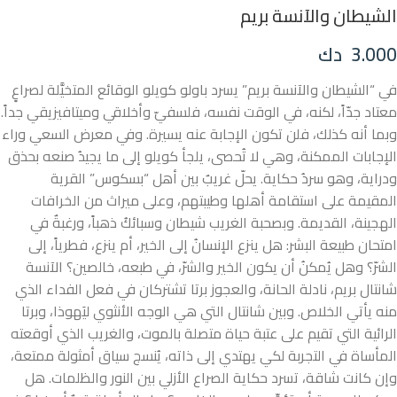
الشيطان والآنسة بريم
3.000
دك
في “الشيطان والآنسة بريم” يسرد باولو كويلو الوقائع المتخيَّلة لصراعٍ
معتاد جدّاً، لكنه، في الوقت نفسه، فلسفيّ وأخلاقي وميتافيزيقي جداً.
وبما أنه كذلك، فلن تكون الإجابة عنه يسيرة. وفي معرض السعي وراء
الإجابات الممكنة، وهي لا تُحصى، يلجأ كويلو إلى ما يجيدُ صنعه بحذق
ودراية، وهو سردُ حكاية. يحلّ غريبٌ بين أهل “بسكوس” القرية
المقيمة على استقامة أهلها وطيبتهم، وعلى ميراث من الخرافات
الهجينة، القديمة. وبصحبة الغريب شيطان وسبائكُ ذهباً، ورغبةٌ في
امتحان طبيعة البشر: هل ينزع الإنسانُ إلى الخير، أم ينزع، فطرياً، إلى
الشرّ؟ وهل يُمكنُ أن يكون الخير والشرّ، في طبعه، خالصين؟ الآنسة
شانتال بريم، نادلة الحانة، والعجوز برتا تشتركان في فعل الفداء الذي
منه يأتي الخلاص. وبين شانتال التي هي الوجه الأنثوي ليَهوذا، وبرتا
الرائية التي تقيم على عتبة حياة متصلة بالموت، والغريب الذي أوقعته
المأساة في التجربة لكي يهتدي إلى ذاته، يُنسج سياق أمثولة ممتعة،
وإن كانت شاقة، تسرد حكاية الصراع الأزلي بين النور والظلمات. هل