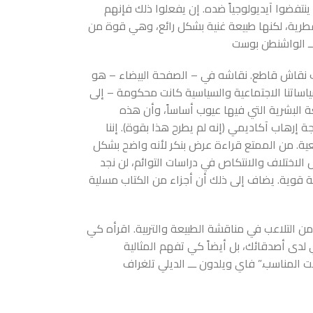
ينتفضوا آيديولوجياً ضده. إن يفعلوا ذلك فإنهم
طرية، لكنها طبيعة غنية بشكل رائع، وهي قوة من
ــ الواشنطن بوست
 نقاش قاطع. نقاشه في – الصفحة البيضاء – هو
اساتنا الاجتماعية والسياسية كانت محكومة – إلى
عة البشرية التي فيها عيوب أساساً، وأن هذه
إرهاب آكاديمي (إنه لم يطرح هذا بقوة). إننا
عية. من الممتع قراءة عرض بنكر لأنه واضح بشكل
الاختلاف والانتكاص في دراسات التوائم، لن نجد
ة قوية. يضاف إلى ذلك أن أجزاء من الكتاب مسلية
من التلاعب في مناقشة الطبيعة والتربية. اقرأه كي
دى أصدقائك، بل أيضاً كي تفهم المثالية
وقت المناسب.” فاي ويلدون ـــ الديلي تلغراف