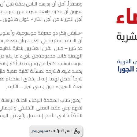
ومحفزاً. آمل أن يدرسه الناس بدقة قبل أن 
سيرون أن فكرة طبيعة بشرية فيها عيوب ف
أجل الخير لا من أجل الشر.» كولن ماكوين ـ
«ستيفن بنكر ذو معرفة موسوعية، وأسلوب
أن الحياة الفكرية في الغرب، وأن معظم سي
حد كبير – خلال القرن العشرين بنظرة للطبي
الهيمنة كانت مدعومةمن شيء ما يبلغ درجة 
سوف نستفيد كثيراً من وجهة نظر أكثر واق
يحسد عليه. فشرحه لمسألة تقنية صعبة مثل 
شرحاً أفضل لهما. إنه لا يخشى استخدام لغ
تبعث السرور.» جون ر. سي تيرنر ـــ التايمز
“يصور كتاب الصفحة البيضاء الحالة الراهنة 
تفهم ليس فقط العمى الأخلاقي والجمالي ل
المُضَلَّلة لدى الأمم. إنه عمل رائع، في ال
اسم المؤلف :
ستيفن بنكر