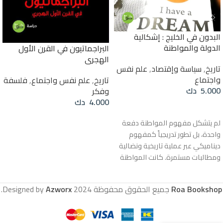
البدون في الخليج : إشكالية
الدولة والمواطنة
البراجماتيون في القرن الأول
الهجري
تاريخ
,
سياسة وإقتصاد
,
علم نفس
واجتماع
تاريخ
,
علم نفس واجتماع
,
فلسفة
5.000
دك
وفكر
4.000
دك
إضافة إلى السلة
إضافة إلى السلة
لم يتشكل مفهوم المواطنة دفعة
واحدة، بل تطور تدريجياً كمفهوم
ديناميكي عبر عملية تاريخية ونضالية
ومطالبات مستمرة. كانت المواطنة
في الأزمنة الغابرة تُعتبر مجرد أداة
للسيطرة والتمييز. وفي العديد من
Roa Bookshop
جميع الحقوق محفوظة
2024 Designed by
Azworx
.
الحضارات القديمة، كانت الحقوق
المدنية والسياسية مقتصرة على فئة
ضيقة من الأفراد، في حين كانت