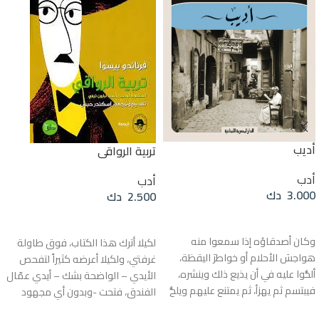
أديب
تربية الرواقي
أدب
أدب
3.000
دك
2.500
دك
إضافة إلى السلة
قراءة المزيد
وكان أصدقاؤه إذا سمعوا منه
لكيلا أترك هذا الكتاب، فوق طاولة
هواجسَ الأحلام أو خواطرَ اليقظة،
غرفتي، ولكيلا أعرضه كثيراً لتفحص
ألحُّوا عليه في أن يذيع ذلك وينشره،
الأيدي – الواضحة بشك – أيدي عمّال
فيبتسم ثم يهزأ، ثم يمتنع عليهم ويلحُّ
الفندق، فتحت -وبدون أي مجهود
في الامتناع؛ لأنه كان يؤمن بأن ما
يُذكر- دُرج طاولتي لأدعه ينزلق إلى