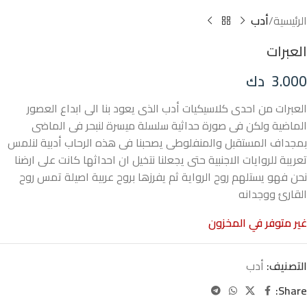
الرئيسية
أدب
العبرات
3.000
دك
العبرات من احدى كلاسيكيات أدب الذى يعود بنا الى ابداع العصور
الماضية ولكن فى صورة حداثية سلسلة ميسرة لنبحر فى الماضى
بمجداف المستقبل والمنفلوطى يصحبنا فى هذه الرحاب أدبية لنلمس
تعريبة للروايات الاجنبية حتى يجعلنا نتخيل ان احداثها كانت على ارضنا
نحن فهو يستلهم روح الرواية ثم يفرزها بروح عربية اصيلة تمس روح
القارئ ووجدانه
غير متوفر في المخزون
التصنيف:
أدب
Share: