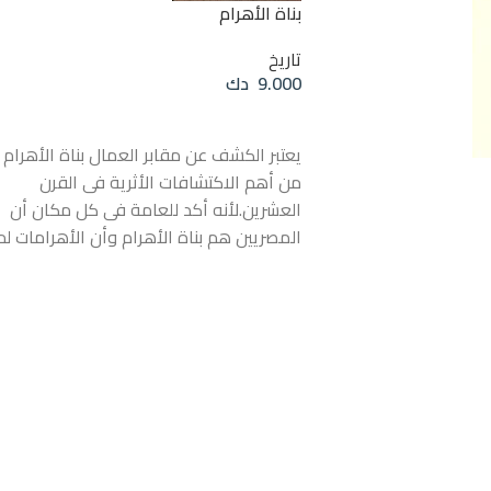
بناة الأهرام
تاريخ
9.000
دك
إضافة إلى السلة
يعتبر الكشف عن مقابر العمال بناة الأهرام
من أهم الاكتشافات الأثرية فى القرن
العشرين.لأنه أكد للعامة فى كل مكان أن
المصريين هم بناة الأهرام وأن الأهرامات لم
تبنى بالسخرة كما يدعى البعض. وخرجت
أسرار جديدة من الرمال ترد على كل ادعاءات
اليهود والمنظمات المختلفة فى كل بلاد
العالم من أن الأهرامات ليست صناعة مصرية
وقد دحض هذا الكشف كل الادعاءات
الصهيونية. وجاء هذا الكشف على ايدى بعث
مصرية خالصة برئاسة مؤلف هذا الكتاب،
كما يثبت هذا الكشف أن الاكتشافات الأثرية
الكبيرة يقوم بها المصريون وليس الأجانب.