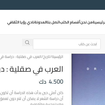
لرئيسية
من نحن
أقسام الكتب
اتصل بنا
المدونة
نادي رؤيا الثقافي
الرئيسية
تاريخ
العرب في صقلية : دراسة في 
العرب في صقلية : در
4.500
دك
كان أملي حين بدأت هذه الدراسة أن تكون ت
أن دراسة الشعر لا يمكن أن تتم دون تعمق
والاجتماعية والثقافية.