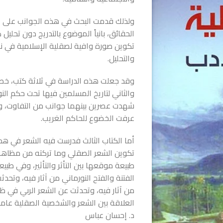
ولذلك قدمت البحث في هذه الجوانب على ال
الحقائق، بانياً الموضوع بالتدريج دون تحليل 
تكوين صورة وافية لصقلية الإسلامية في ناح
والتحليل.
وقد جعلت هذه الدراسة في ثلاثة كتب، خصص
والثاني لتاريخ المسلمين فيها تحت حكم النو
شهدت عصرين بينهما جوانب من التفاوت، وف
عرفت الخضوع للحاكم الغريب.
أما الكتاب الثالث فدرست فيه الشعر في هذ
تكوين الشعر الصقلي وما تركته من مظا
طبيعة موقعها بين التأثر والتأثير، وفي طبي
الفتنة والفتح النورماني من آثار فيه، وتحدث
من آثار فيه، وتحدثت عن الشعر الربي في ظ
العلاقة بين الشعر والشخصية الصقلية عامة
د. إحسان عباس