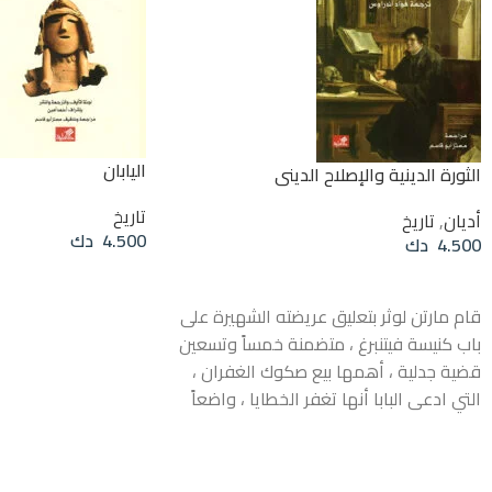
اليابان
الثورة الدينية والإصلاح الديني
تاريخ
أديان
,
تاريخ
4.500
دك
4.500
دك
قراءة المزيد
قراءة المزيد
قام مارتن لوثر بتعليق عريضته الشهيرة على
باب كنيسة فيتنبرغ ، متضمنة خمساً وتسعين
قضية جدلية ، أهمها بيع صكوك الغفران ،
التي ادعى البابا أنها تغفر الخطايا ، واضعاً
سلطة الكتاب المقدس في مواجهة التقاليد
المتعلقة بأسرار الكنيسة ، مفجراً حركة
الإصلاح الديني البروتستانتي . فقد انطلق