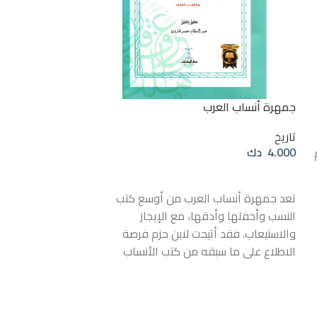
جمهرة أنساب العرب
تاريخ
4.000
دك
إضافة إلى السلة
سيدة العالم القدي
تعد جمهرة أنساب العرب من أوسع كتب
تاريخ
النسب وأحفلها وأدقها، مع الإيجاز
12.000
دك
والاستيعاب. فقد أتيحت لابن حزم فرصة
الاطلاع على ما سبقه من كتب الأنساب
إضافة إلى السلة
ة
والرجال والتاريخ والتراجم ونحوها، فاستطاع
من خلال هذا الكت
أن يعصرها جميعاً ليستخلص منها هذه
المؤلف طبيعة واه
الصورة المتكاملة المترابطة، التي امتازت
القديمة عبر موض