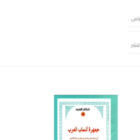
باس
لنشر