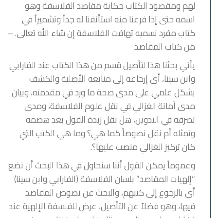
لهم ومقصود الكتاب حكاية مقاصد الفلاسفة وهو
اسمه حتى إذا فرعنا منه استأنفنا له جداً وتشميراً في
كتاب مفرد نسميه تهافت الفلاسفة إن شاء الله تعالى. –
من كتاب المقاصد
يأتي بحثنا هذا لتأصيل قسم من هذا الكتاب عند الفارابي
وابن سينا، أي إرجاعه إلى منابعه الأصلية والكشف
بشكل علمي على مدى صحة ما ورد في مقدمته، وبيان
مدى أمانة الغزالي في نقل علوم الفلاسفة، ومدى
تصرفه في التدوين، هل نقل زبدة القول بعد هضمه
وتمثله أم نقل نصوصاً كما هي؟ وما هي الكتب التي
كان تركيز الغزالي منصب عليها؟.
وعموماً يمكن القول أننا سنحاول في هذا البحث أن نضع
“إلهيات المقاصد” بلسان الفلاسفة (الفارابي وابن سينا)
أي بالرجوع إلى كتبهم، والبحث عن نصوص المقاصد
فيها، وهو فضلاً عن التأصيل، عرض للفلسفة الإلهية عند