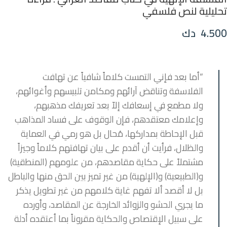
تحليلية لنص فلسفي
4.500
دك
“أما بعد فإني التمست كلاماً شافياً عن تهافت
الفلاسفة وتناقض آرائهم ومكامن تلبيسهم وأغوائهم،
ولا مطمع في إسعافك إلاّ بعد تعريفك مذهبهم،
وإعلامك معتقدهم، فإن الوقوف على فساد المذاهب
قبل الإحاطة بمداركها، مُحال بل هو رمي في العماية
والظلال، فرأيت أن أقدم على بيان تهافتهم كلاماً وجيزاً
مشتملاً على حكاية مقاصدهم، من علومهم (المنطقية)
و(الطبيعية) و(الإلهية) من غير تميز بين الحق منها والباطل
بل لا أقصد ألا تفهم غاية كلامهم من غير تطويل يذكر
ما يجري الحشو والزوائد الخارجة عن المقاصد، وأورده
على سبيل الإقتصاص والحكاية مقروناً بما أعتقده أدلة