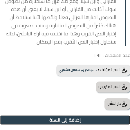
الفارابي وابن سينا، ومع ذلك فإن ما سنختاره من نصوص
سواء أكانت من الفارابي أو ابن سينا، لا يعني أن هذه
النصوص اختارها الغزالي فعلاً ولخّصها لأننا سنلاحظ أن
هنالك كثيراً من النصوص المتقاربة وسنجد صعوبة في
إختيار النص القريب وهذا ما تختلف فيه آراء الباحثين، لذلك
سنحاول إختيار النص الأقرب بقدر الإمكان.
عدد الصفحات : ٢٩٢
اسم المؤلف :
د. عبدالكريم سلمان الشمري
اسم المترجم :
دار النشر :
إضافة إلى السلة