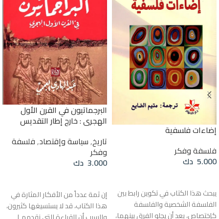
البرجماتيون في القرن الأول
الهجري : خارج إطار التقديس
إضاءات فلسفية
تاريخ
,
سياسة وإقتصاد
,
فلسفة
فلسفة وفكر
وفكر
5.000
دك
3.000
دك
قراءة المزيد
إضافة إلى السلة
يبحث هذا الكتاب في تكوين رابط بين
إن ثمة عدداً من الأفكار المثارة في
الفلسفة الشخصية والفلسفة
هذا الكتاب، قد لا يستسيغها كثيرون،
كإختصاص، بعد أن يجلو الفرق بينهما،
والسبب أن القراءة التي نقدمهـا