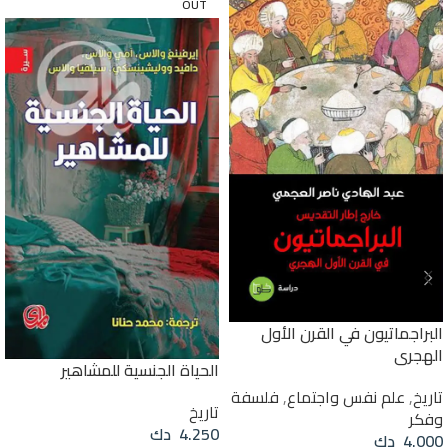
OUT
البراجماتيون في القرن الأول
الهجري
الحياة الجنسية للمشاهير
تاريخ
,
علم نفس واجتماع
,
فلسفة
تاريخ
وفكر
4.250
دك
4.000
دك