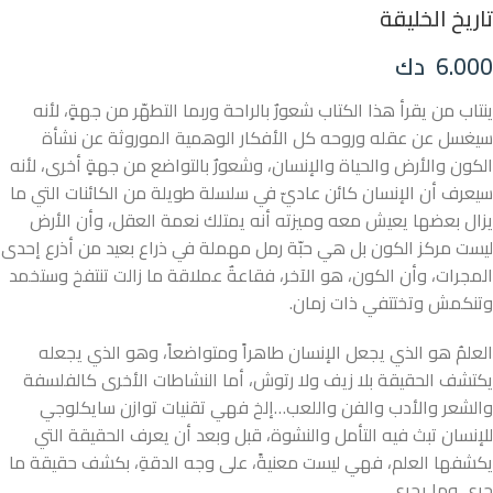
تاريخ الخليقة
6.000
دك
ينتاب من يقرأ هذا الكتاب شعورٌ بالراحة وربما التطهّر من جهةٍ، لأنه
سيغسل عن عقله وروحه كل الأفكار الوهمية الموروثة عن نشأة
الكون والأرض والحياة والإنسان، وشعورٌ بالتواضع من جهةٍ أخرى، لأنه
سيعرف أن الإنسان كائن عاديّ في سلسلة طويلة من الكائنات التي ما
يزال بعضها يعيش معه وميزته أنه يمتلك نعمة العقل، وأن الأرض
ليست مركز الكون بل هي حبّة رمل مهملة في ذراع بعيد من أذرع إحدى
المجرات، وأن الكون، هو الآخر، فقاعةٌ عملاقة ما زالت تنتفخ وستخمد
وتنكمش وتختتفي ذات زمان.
العلمُ هو الذي يجعل الإنسان طاهراً ومتواضعاً، وهو الذي يجعله
يكتشف الحقيقة بلا زيف ولا رتوش، أما النشاطات الأخرى كالفلسفة
والشعر والأدب والفن واللعب…إلخ فهي تقنيات توازن سايكلوجي
للإنسان تبث فيه التأمل والنشوة، قبل وبعد أن يعرف الحقيقة التي
يكشفها العلم، فهي ليست معنيةً، على وجه الدقةِ، بكشف حقيقة ما
جرى وما يجري.