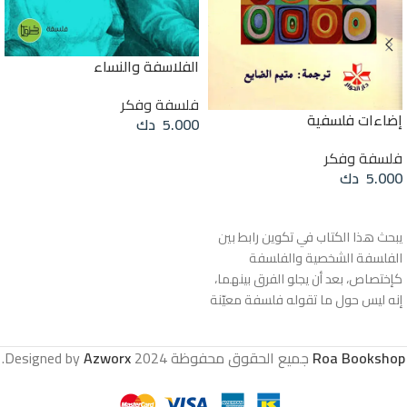
الفلاسفة والنساء
فلسفة وفكر
إضاءات فلسفية
5.000
دك
إضافة إلى السلة
فلسفة وفكر
5.000
دك
قراءة المزيد
يبحث هذا الكتاب في تكوين رابط بين
الفلسفة الشخصية والفلسفة
كإختصاص، بعد أن يجلو الفرق بينهما،
إنه ليس حول ما تقوله فلسفة معيّنة
أو تعينه بشكل مستقل، بل بما يمكن
أن تعنيه بالنسبة لي ولك، فيكون لنا أن
Roa Bookshop
جميع الحقوق محفوظة
2024 Designed by
Azworx
.
هل تستطيع أن ترفع من قيمة حياتنا،
وتقود أفعالنا وتصرّفاتنا في هذا
العالم، أو تسكب الضوء على مكاننا