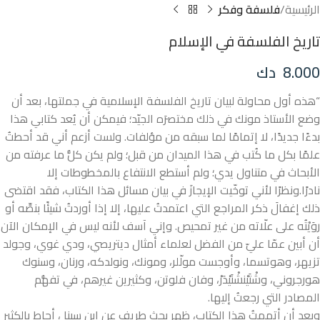
الرئيسية
فلسفة وفكر
تاريخ الفلسفة في الإسلام
8.000
دك
“هذه أول محاولة لبيان تاريخ الفلسفة الإسلامية في جملتها، بعد أن
وضع الأستاذ مونك في ذلك مختصرَه الجيّد؛ فيمكن أن يُعد كتابي هذا
بدءًا جديدًا، لا إتمامًا لما سبقه من مؤلفات. ولست أزعم أني قد أحطتُ
علمًا بكل ما كُتب في هذا الميدان من قبل؛ ولم يكن كلُّ ما عرفته من
الأبحاث في متناول يدي؛ ولم أستطع الانتفاع بالمخطوطات إلا
نادرًا.ونظرًا لأني توخّيت الإيجازَ في بيان مسائل هذا الكتاب، فقد اقتضى
ذلك إغفالَ ذكر المراجع التي اعتمدتُ عليها، إلا إذا أوردتُ شيئًا بنصِّه أو
روَيْتُه على علّاته من غير تمحيص. وإني آسف لأنه ليس في الإمكان الآن
أن أبين عمّا عليّ من الفضل لعلماء أمثال ديتريصي، ودي غوي، وجولد
تزيهر، وهوتسما، وأوجست مولّلر، ومونك، ونولدكه، ورنان، وسنوك
هورجروني، وشْتَيْنشْنَيْدَرْ، وفان فلوتن، وكثيرين غيرهم، في تفهُّم
المصادر التي رجعتُ إليها.
وبعد أن أتممتُ هذا الكتاب، ظهر بحث طريف عن ابن سينا ، أحاط بالكثير