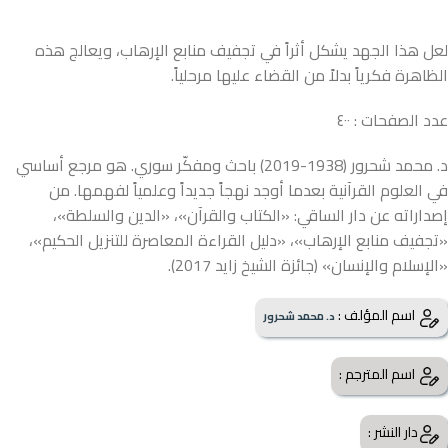
لعل هذا الجهد يشكل أثراً في تجفيف منابع الإرهاب، ويعالج هذه
الظاهرة فكرياً بدلاً من القضاء عليها مرحلياً.
عدد الصفحات : ٤٠٠
د. محمد شحرور (1938-2019) باحث ومفكّر سوري. هو مرجع أساسي
في العلوم القرآنية بعدما أوجد نهجاً جديداً وعلمياً لفهمها. من
إصداراته عن دار الساقي: «الكتاب والقرآن»، «الدين والسلطة»،
«تجفيف منابع الإرهاب»، «دليل القراءة المعاصرة للتنزيل الحكيم»،
«الإسلام والإنسان» (جائزة الشيخ زايد 2017).
اسم المؤلف :
د. محمد شحرور
اسم المترجم :
دار النشر :