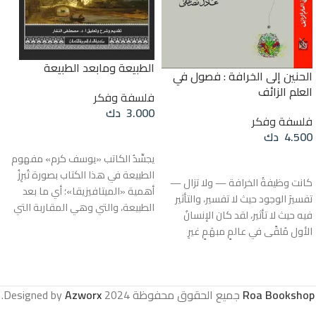
الطبيعة ومابعد الطبيعة
الحنين إلى الخرافة : فصول في
العلم الزائف
فلسفة وفكر
3.000
دك
فلسفة وفكر
4.500
دك
قراءة المزيد
يجسِّدُ الكاتب «يوسف كرم» مفهوم
قراءة المزيد
الطبيعة في هذا الكتاب بصورة تُبرِزُ
كانت وظيفةُ الخرافة — ولا تزال —
أهمية «الميتافيزيقا»؛ أي ما بعد
تفسيرَ الوجود حيث لا تفسير، والتأثير
الطبيعة، والتي وهي المقاربة التي
فيه حيث لا تأثير، لقد كان الإنسانُ
يوجِّه الكاتب من خلالها رسالةً للعقل
الأول مُلقًى في عالمٍ مبهَمٍ غيرِ
الإنسانيِّ فحواها: إنما القصدُ من
مكترث، وكان عليه أن يبتكر شيئًا يفسر
هذا الوجود الطموحُ إلى ما وراء
به ما يجري حوله، ويتحكم به في أرتال
الوجود؛ أي معرفة الحقائق الكونيَّة
الأحداث التي تمضي غيرَ عابئةٍ به،
في الظواهر الطبيعيَّة عن طريق النظر
Roa Bookshop
جميع الحقوق محفوظة
2024 Designed by
Azworx
.
فابتكر الأسطورةَ يتفهَّم بها هذا
العقليَّ في معرفة علل وجود
الوجودَ الملغَز، ويؤَوِّل بها هذا العالمَ