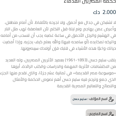
حكمة المصريين القدماء
2.000
دك
لا تشتبكن في جدال مع أحمق. ولا تجرحه بالألفاظ. تأن أمام متطفل،
وأعرض عمن يهاجم. ونم ليلة قبل التكلم. لأن العاصفة تهب مثل النار
في الهشيم والرجل الأحمق في ساعة غضبه يجب أن تنسحب من أمامه
واتركه لمكايده (أو سامحه فيها) والله يعلم كيف يجزيه. وإذا أمضيت
حياتك واعيًا هذه الأشياء في قلبك فإن أولادك سيبصرونها.
يلقب سليم حسن (1893-1961) بعميد الأثريين المصريين، وله العديد
من الاكتشافات الأثرية المهمة والدراسات والكتب الرائدة، أبرزها
«موسوعة مصر القديمة» في ثمانية عشر جزءًا، والتي نقدم منها الجزء
الذي جمع وترجم فيه سليم حسن أهم نصوص الحكمة والأمثال
والنصائح والتعاليم المصرية القديمة
اسم المؤلف :
سليم حسن
اسم المترجم :