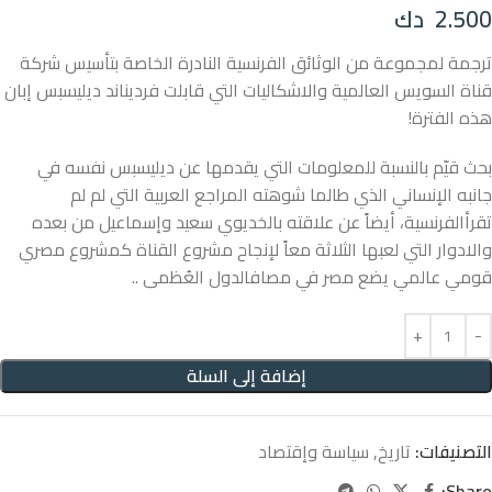
2.500
دك
ترجمة لمجموعة من الوثائق الفرنسية النادرة الخاصة بتأسيس شركة
قناة السويس العالمية والاشكاليات التي قابلت فرديناند ديليسبس إبان
هذه الفترة!
بحث قيّم بالنسبة للمعلومات التي يقدمها عن ديليسبس نفسه في
جانبه الإنساني الذي طالما شوهته المراجع العربية التي لم لم
تقرأالفرنسية، أيضاً عن علاقته بالخديوي سعيد وإسماعيل من بعده
والادوار التي لعبها الثلاثة معاً لإنجاح مشروع القناة كمشروع مصري
قومي عالمي يضع مصر في مصافالدول العُظمى ..
إضافة إلى السلة
التصنيفات:
تاريخ
,
سياسة وإقتصاد
Share: