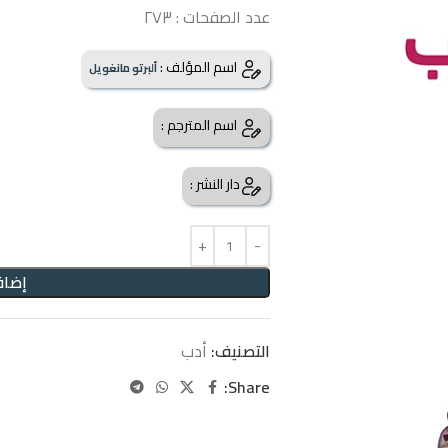
عدد الصفحات : ٢٧٣
اسم المؤلف :
ألبرتو مانغويل
اسم المترجم :
دار النشر :
إضاف
التصنيف:
أدب
Share: