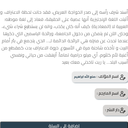
أسند شرف رأسه إلى صدر الخواجة العريض، فقد حانت لحظة الاعتراف. و
أثبتت اللغة الإنجليزية أنها عصية على الحقيقة، فعاد إلى لغة موطنه:
العربية لا (المعادية): كيف أنه كان يكذب، وانه لن يستطيع شراء شيء،
وحتى الآن لم يتمكن من دخول الجامعة، ورائحة الياسمين التي ذكرها
عندما تحدث عن منزله هي الرائحة الدائمة لـ… الذي يتجمع في بئر أمام
البيت و تأخذه شاحنة مرة في الأسبوع. ذروة الاعتراف بدت كمقطع من
أغنية لأم كلثوم، أي ميلو درامية تماماً: أزهقت من حياتي ونفسي
أسيب البلد… يا ريت تاخذني معك بعيد
اسم المؤلف :
صنع الله ابراهيم
اسم المترجم :
دار النشر :
إضافة إلى السلة