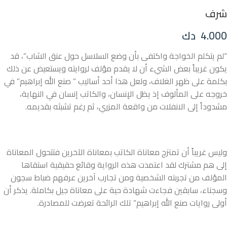
شرف
4.000
دك
“لم يتكلم الخواجة واكتفى بأن وضع السلاسل حول عنق الشاب”، قد
يكون غريباً بعض الشيء أن لا يقدم مؤلف لروايته ويستعيض عن ذلك
بكلمة على ظهر الغلاف، ولعل هذا أحد أساليب ” صنع الله إبراهيم” في
خروجه على المألوف إذ يظل الإنسان، والكاتب إنسان في النهاية،
مشدوداً إلى الانفلات من واقعة المزري، ثم رغم تشبثه بقديمه.
وليس غريباً أن تمتزج معاناة الكاتب بمعاناة الآخرين فتتحول المعاناة
إلى هم مشترك لقد اعتمدت هذه الرواية وقائع حقيقية استقاها
المؤلف من تجربته الشخصية ومن تجارب آخرين عرفهم ضباط سجون
وسجناء، سابقين فجاءت شهادة حية على معاناة جيل بكاملة. يذكر أن
أولى روايات صنع الله إبراهيم” تلك الرائحة تعرضت للمصادرة.