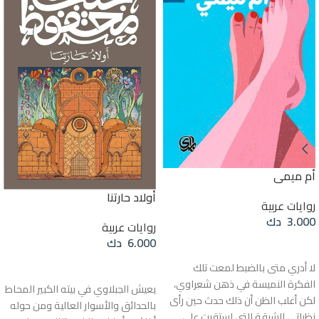
أم ميمي
أولاد حارتنا
روايات عربية
3.000
دك
روايات عربية
6.000
دك
إضافة إلى السلة
قراءة المزيد
لا أدري متى بالضبط لمعت تلك
الفكرة النميسة في ذهن شعراوي،
يعيش الجبلاوي في بيته الكبير المحاط
لكن أغلب الظن أن ذلك حدث حين رأى
بالحدائق والأسوار العالية ومن حوله
نظراتي الشبقة التي استقرت على