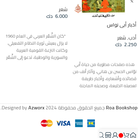
شعر
6.000
دك
أخبار أبي نواس
قراءة المزيد
"كان الشِّعْر العربي في العام 1960
أدب
,
شعر
لا يزال يعيش ثورة النظام التفعيلي،
2.250
دك
وكانت النزعة القومية العربية
قراءة المزيد
والسورية والوطنية، تدعو إلى الشِّعْر
هذه صفحات مطوية من حياة أبي
الملتزم رمزياً وجماهيرياً، عندما
نوّاس الحسن بن هاني، وآثار أنف من
اكتشف أنسي الحاج قصيدته الجديدة،
قصائده وأشعاره، وأخبار طريفة
قصيدة النَّثْر المُشبَعَة بما يُسمِّيه
لعصبته الخليعة، وصحبته الماجنة
بودلير «الطاقة الموسيقية»
الظريفة، عنى بها عالم العربية الجليل
و«المادَّة النغمية» و«حركات
محمد بن مكرم المعروف بابن منظور
النفس». اكتشف أنسي الحاج حينذاك
الأنصاري المتوفى 711هـ / 1311م
اللغة المغرقة في الجحيم الديونيزي
Roa Bookshop
جميع الحقوق محفوظة
2024 Designed by
Azworx
.
صاحب المعجم الشهير لسان العرب.
وفي «الجمالية المتشنِّجة»، اللغة
ولقد قضيت في تحقيقها، والتعليق
النقية والغريبة، المضطربة والصافية،
عليها، وقتاً غزيراً، وعهداً طويلاً، أبحث
اللغة التي تتناغم فيها المتناقضات،
بين خزانات الكتب عما ورد فيه من
وتتآلف فيها عناصر الحياة والحلم،