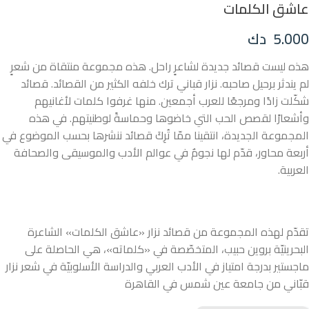
عاشق الكلمات
5.000
دك
هذه ليست قصائد جديدة لشاعرٍ راحل. هذه مجموعة منتقاة من شعرٍ
لم يندثر برحيل صاحبه. نزار قباني ترك خلفه الكثير من القصائد. قصائد
شكّلت زادًا ومرجعًا للعرب أجمعين. منها غرفوا كلمات لأغانيهم
وأشعارًا لقصص الحب التي خاضوها وحماسةً لوطنيتهم. في هذه
المجموعة الجديدة، انتقينا ممّا تُرِكَ قصائد ننشرها بحسب الموضوع في
أربعة محاور، قدّم لها نجومٌ في عوالم الأدب والموسيقى والصحافة
العربية.
تقدّم لهذه المجموعة من قصائد نزار «عاشق الكلمات» الشاعرة
البحرينيّة بروين حبيب، المتخصّصة في «كلماته»، هي الحاصلة على
ماجستير بدرجة امتياز في الأدب العربي والدراسة الأسلوبيّة في شعر نزار
قبّاني من جامعة عين شمس في القاهرة