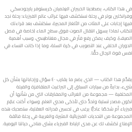
في هذا الكتاب، يصطحبنا الخبيران العِلميان كريستوفر يارجودسكي
وفرانكلين بوتر في رحلة نستكشف فيها غرائب عالم الفيزياء؛ رحلة نجد
فيها إجابات على المئات من الألغاز المحيرة. ستكتشف بعد قراءتك
للكتاب لماذا يسهل انتقال الصوت فوق سطح الماء (خاصة في فصل
الصيف)، وكيف يمكن رفع فأر في مجال مغناطيسي، وسبب أهمية
الدوران الخلفي عند التصويب في كرة السلة، وما إذا كانت النساء في
نفس قوة الرجال حقًّا.
يقدِّم هذا الكتاب — الذي يضم ما يقارب ٤٠٠ سؤال وإجاباتها بشأن كل
شيء، بدايةً من سيارات السباق إلى البراغيث المتقافزة والفيلة
المختفية — مجموعة من الغرائب والمفارقات التي من شأنها أن
تكون مصدر تسلية وتحدٍّ حتى لأذكى محبي العلم. وسواء أكنت عالِم
فيزياء أم شخصًا عاديًّا يرغب في تحسين قدراته العقلية، ستصحبك هذه
المجموعة من التحديات الفيزيائية المثيرة والغريبة في رحلة فائقة
الإمتاع تكشف لك عن مدى ارتباط الفيزياء بشتى مناحي حياتنا اليومية.