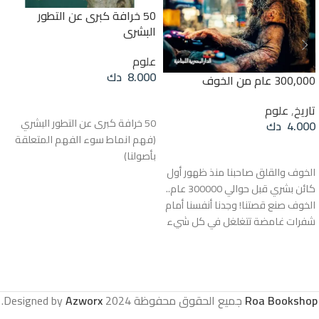
50 خرافة كبرى عن التطور
البشري
علوم
8.000
دك
300,000 عام من الخوف
قراءة المزيد
تاريخ
,
علوم
50 خرافة كبرى عن التطور البشري
4.000
دك
(فهم انماط سوء الفهم المتعلقة
قراءة المزيد
بأصولنا)
الخوف والقلق صاحبنا منذ ظهور أول
كائن بشري قبل حوالي 300000 عام..
الخوف صنع قصتنا! وجدنا أنفسنا أمام
شفرات غامضة تتغلغل في كل شيء
حولنا على الكوكب، وفي الفضاء
الشاسع، وفي داخل أجسادنا
وأدمغتنا.. رأينا العالم كما لم يره أي
كائن آخر، وسعينا لكسر الشفرات
Roa Bookshop
جميع الحقوق محفوظة
2024 Designed by
Azworx
.
واختراع أخرى تمكننا من العيش معًا.