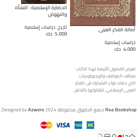
الحضارة الإسلامية : النشأة
والنهوض
تاريخ
,
دراسات إسلامية
أصالة الفكر العربي
5.000
دك
دراسات إسلامية
قراءة المزيد
4.000
دك
قراءة المزيد
تعرض الفصول الأربعة لهذا الكتاب
مختلف المواقف والإيديولوجيات
التي حملت لواء التشكيك فى الفكر
العربى الإسلامي، قتتناولها بالتحليل
والدراسة، وتكشف أوجه التحامل
فيها، وتفصل بين ما قد تحتوي عليه
Roa Bookshop
جميع الحقوق محفوظة
2024 Designed by
Azworx
.
من مضمون علمي وما تنطوي عليه
من إيديولوجية غير علمية عليها
مسوح عدد الصفحات : ٣٤٤