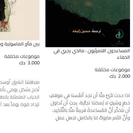
بين مئزر الماسونية 
المساعدون اللامرئيون : مالذي يجري في
موضوعات مختلفة
الخفاء
3.000
دك
موضوعات مختلفة
قراءة المزيد
2.000
دك
منطقتنا الشرق أوسط
قراءة المزيد
تُذبح بشكل يومي بأل
اذا حدث لأيٍّ منَّا أن نجد أنفُسنا في موقفِ
الخراب المتمثلة بال
خطرٍ وشيكٍ لا يُمكننا تجنُّبهُ، يجبُ أن نُحاول
تزداد قوة يوماً بعد آ
أن نتذكَّر أنَّ المُساعدةَ قريبةٌ منَّا بالتَّأكيد،
وتغتال أحلامهم وتس
وأنَّ الأمر متروكٌ لنا بالكاملِ لجعلِ عملِ
مستمر، معتمدة على م
المساعدِ سهلاً أو صعباً، فإذا واجهنا الخطرَ
المختلف) الذي زرعته
بهدوءٍ وشجاعةٍ، مدركين أنَّ الأنا الحقيقيَّة