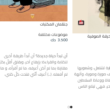
جنتلمان المكتبات
موضوعات مختلفة
وخرقة الصوفية
3.500
دك
إضافة إلى السلة
أن تبدأ حياة جديدة؟
أن أبدأ طريقة أخرى
للكتابة والقراءة؛ بإيقاع آخر، وبقلق أقلّ بكثي
ية تشتعل، وشعوبها
مقارنة بما لم أكن أعرفه، ما لم أقرأه، و ما
ف صورة وصورة، وآلهة
لم أفعله. (...) أعرف أنّني فتحت كلّ كتبي،
طغاة ووعاظ السلاطين
وأعلم أنني لن أقرأها جميعاً؛ وهذه
خر، فهي تبتلع الناس
الاستحالة تريحني. هل سأكون قادراً على
تنزف عقولهم بشكل
فتحها مرة أخرى؟ -لكن هل سيكون لدي
بدأ (رفض الآخر
وقت للقيام بذلك؟- أعتقد أننا نخلق رابطة
 في عقول الناس،
حيّة مع الكتب! بدافع الصداقة و الاحترام