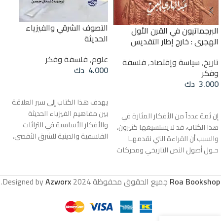
التصوف الشرقي والفيزياء
البرجماتيون في القرن الأول
الحديثة
الهجري : خارج إطار التقديس
علوم
,
فلسفة وفكر
تاريخ
,
سياسة وإقتصاد
,
فلسفة
4.000
دك
وفكر
3.000
دك
قراءة المزيد
إضافة إلى السلة
يهدف هذا الكتاب إلى سبر العلاقة
بين مفاهيم الفيزياء الحديثة
إن ثمة عدداً من الأفكار المثارة في
والأفكار الأساسية في التراثات
هذا الكتاب، قد لا يستسيغها كثيرون،
الفلسفية والدينية للشرق الأقصى،
والسبب أن القراءة التي نقدمهـا
ويبيّن كيف أن النظريتين الأساسيتين
حـول أصول النص التاريخي ومحركات
لفيزياء القرن العشرين. النظرية
الفعل ومنابع التغيير التي جرت في
الكوانتية ونظرية النسبية. تقودان إلى
القرن الأول الهجري، ليست تلك التي
Roa Bookshop
جميع الحقوق محفوظة
2024 Designed by
Azworx
.
رؤية العالم بالطريقة التي تراه بها
يقبل بها العقل الجمعي للأمة، بما
الديانات الهندوسية والبوذية
يتبعـه مـن مثالية التجربة الإنسانية
والطاوية والفيزياء الحديثة تقودنا
الإسلامية واختلاطهـا بسلم القيم
إلى رؤية للعالم مشابهة جداً لتلك
والمثـل التـي رصدتها، أيضـًا لا لأنهـا