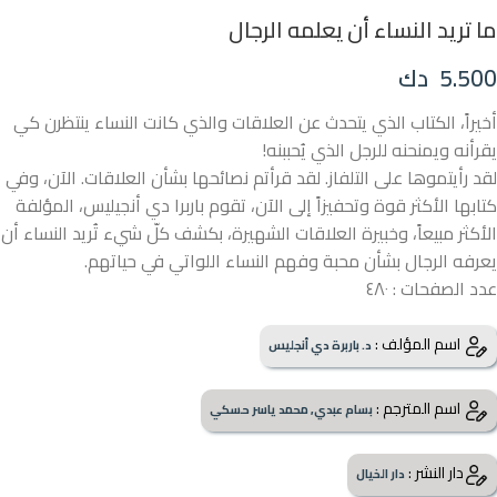
ما تريد النساء أن يعلمه الرجال
5.500
دك
أخيراً، الكتاب الذي يتحدث عن العلاقات والذي كانت النساء ينتظرن كي
يقرأنه ويمنحنه للرجل الذي يُحببنه!
لقد رأيتموها على التلفاز. لقد قرأتم نصائحها بشأن العلاقات. الآن، وفي
كتابها الأكثر قوة وتحفيزاً إلى الآن، تقوم باربرا دي أنجيليس، المؤلفة
الأكثر مبيعاً، وخبيرة العلاقات الشهيرة، بكشف كلّ شيء تُريد النساء أن
يعرفه الرجال بشأن محبة وفهم النساء اللواتي في حياتهم.
عدد الصفحات : ٤٨٠
اسم المؤلف :
د. باربرة دي أنجليس
اسم المترجم :
بسام عبدي, محمد ياسر حسكي
دار النشر :
دار الخيال