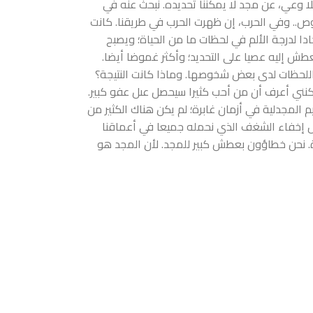
ا وعي، عن مجد لا يمكننا تحديده. نبحث عنه في
ص.. وفي الحرب، إن ظهرت الحرب في طريقنا. كانت
 لدرجة الألم في لحظات ما من الحياة؛ ويصبح
ش إليه عصيا على التحديد؛ وأكثر غموضا أيضا.
اللحظات لدى بعض شخوصها. وماذا كانت النتيجة؟
كنني أعرف أن من أحب كثيرا سيحصل عىل عفو كبير.
مجدلية في أزمان غابرة؛ لم يكن هناك الكثير من
ول إخفاء الشغف الذي نحمله جميعا في أعماقنا
ة. نحن خطاؤون بعطش كبير للمجد. لأن المجد هو