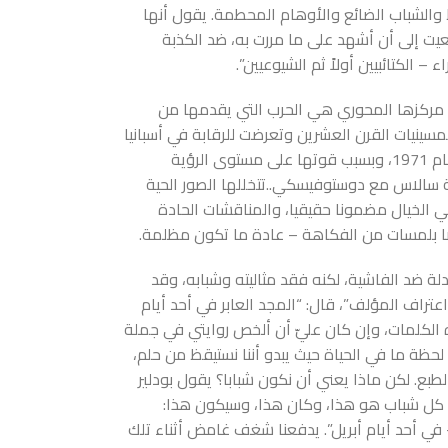
الشباب الضائع والأوهام المحطمة. يقول أنها
ت إلى أن أشهد على ما مررت به، ضد الكذبة
– الكتائبيين أولاً ثم الشيوعيين”.
 مركزها المحوري هي الحرب التي يقدمها من
سينيات القرن العشرين وتعرضت للرقابة في أسبانيا
الفاشية، ولم تنشر في وطن الكاتب سوى عام 1971، وبسبب قوتها على مستوى الرؤية
 سالاس مع دوستوفيسكي..تتخللها الصور الحية
طي الخيال مضمونا حقيقيا، والمناقشات الحادة
ا بلمسات من الفكاهة – عادة ما تكون مظلمة.
لة ضد الفاشية، لكنه فقد مثاليته وشبابه، وقد
تراف المؤلف”، قال: “المجد العابر في أحد أيام
لكلمات، وإن كان عليّ أن ألخص روايتي في جملة
حظة ما في الحياة حيث يبدو أننا نستيقظ من حلم،
بالطبع. لكن ماذا يعني أن نكون شبابا؟ يقول بودلير
كل شباب هو هذا، وكان هذا، وسيكون هذا:
في أحد أيام أبريل”. يدفعنا شغف غامض أثناء تلك