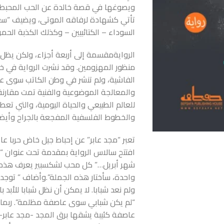
ويصوغها في قصة خالدة عن الحب المحبط و
تأتي كشهادة لرفاقه الموتى، ويضيف “سعي
السوداء – الكتائبيين – وكذلك الكذبة الحمراء 
الروايةمقسمة إلى أربعة أجزاء، ولكن يظل
منظور المهزومين. وقد نشرت الرواية في خم
والمعالجة الموضوعية والفنية تمت مقارنة
للعالم الطبيعي والحياة اليومية، والتي تع
والخطوط الفلسفية المفجعة بالجراح وأيض
تعبر “مجد عابر” عن إحباط جيل خاض حربا عاد
افتتح سالاس الرواية بمقدمة تحت عنوان “اع
شهر أبريل…” كل محب لشكسبير يعرف هذه ا
واحدة، سأختار هذه الجملة”.وأضاف ” توجد ل
ولم نعد شبابا. لا يمكن أن نظل شبابا للأبد 
“لم يكن شبابي سوى عاصفة مظلمة”. ربما 
عاصفة كئيبة يشقها برق المجد -مجد عابر- 