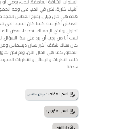
السنوات الشاقة العاصفة. نبحث، بوعي أو بل
أشياء كثيرة، لكن في الحب على وجه الخصو
هذه هي حال جيلي. يصبح العطش للمجد حادا
العطش أكثر حدة كلما كان المجد الذي نتعط
تحاول روايتي الإمساك، تحديدا، ببعض تلك 
لست أنا من يجب أن يرد على هذا السؤال. ل
كان هناك شغف أكبر بسان ديسماس ومريم ال
التحذلق كما هي الحال الآن، ولم نكن نحا
خلف النظريات والرسائل والتنظريات المجرد
هدفنا.
اسم المؤلف :
جوان سالاس
اسم المترجم :
دار النشر :