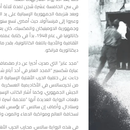
في سن الخامسة عشرة سُجن لمدة ثلاثة أشه
وبعد هزيمة الجمهورية الإسبانية على يد ا
وعبروا إلى فرنساأولا. حيث أمضى تسع سنوا
وجمهورية الدومينيكان والمكسيك، كان يعم
كاتالونيا في عام 1948، بد
الثقافية والأدبية باللغة الكاتالونية، بقدر
ديكتاتورية فرانكو.
“مجد عابر” التي صدرت أخيرا عن دار صفصافة
عبارة شكسبير “المجد العابر في أحد أيام ش
جاءت على خلفية الحرب الأهلية الإسبانية ال
من تخرجسالاس في الأكاديمية العسكرية الك
الجيش الجمهوري، وكما أشار الكاتب الإسب
طبعات الرواية العديدة أنها “ملحمة آسرة 
وستادال. وأضاف إن سالاس “لا يؤسس تفك
لسخافة العالم ومواكبة الدماء والموت وال
في هذه الرواية سالاس، محارب الحرب الأهلي