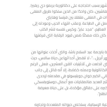
ر بسبب احتجاجه على دكتاتورية بريمو دي ريفيرا.
لفاشيين، كان واحدًا من الذين سلكوا طريق المنفى
ت في المنفى متنقلا بين فرنسا وهايتي
ل في الطباعة. وعقب انتهاء الحرب وعودته إلى
أ في كتابة عمله العظيم، “مجد عابر”. وكرس نفسه لنشر الكتب
 ما كان ذلك ممكنًا ضمن قيود الرقابة التي فرضتها
 بترجمة عبد السلام باشا، والتي أخذت عنوانها من
هر أبريل…”، لا تنفصل أحداثهاعن حياة سالاس، حيث
تي اندلعت في ثلاثينيات القرن العشرين، فعلى الرغم
اتالونية وعمله كضابط، إلا أنه قاتل إلى جانب
اني الكبير خوان جويتيسولو في مقدمته لإحدى
تثير العديد منالمقارنات مع أعمال دوستويفسكي
يره على حقائق مؤكدة، بل على حياة معرضة
ظلم”.
ة الإسبانية، يستخلص حيواته المتعددة وتجاربه