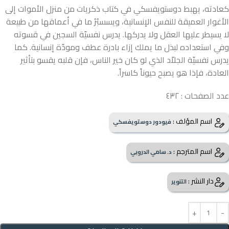
كعادته، يهبط دوستويفسكي في كتاب ذكريات من منزل الأموات إلى
الأغوار العميقة للنفس الإنسانية، ويسسبُرُ ما في أعماقها من طبيعة
لا يسيطر عليها العقل ولا يدركها. يدرس نفسيّة السجين في قسوته
وفي استعداده لبذل ما يملك إزاء بادرة عطف ومودّة إنسانية. كما
يدرس نفسيّة الجلاّد الذي لو كان خير الناس، فإن قلبه يقسو بتأثير
العادة، فإذا هو يصبح حيوناً كاسراً.
عدد الصفحات : ٤٣٢
اسم المؤلف :
فيودور دوستويفسكي
اسم المترجم :
د. سامي الدروبي
دار النشر :
التنوير