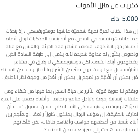
ذكريات من منزل الأموات
5.000
دك
إن هذا الكتاب ثمرة تجربة شخصيّة عاشها دوستويفسكي ، إذ يتحدّث
عمّا عاناه هو نفسه في السجن، مع أنه ينسب المذكرات لرجل سّماه
ألكسندر جوريانتشكوف. فيصف مشاعر فقد الحريّة، والعيش مع قتلة
ولصوص يكنّون له عداوة شديدة لأنه ينتمي إلى طبقة السادة الذين
يضطهدون أبناء الشعب. لكن دوستويفسكي لا يغرق في مشاعر
تشاؤمية، بل مع الوقت يروح يميّز بين الأشرار والأخيار، ويجد بين السجناء
مَن يمكن أن تُفْهَمَ جرائمهم بل يمكن أن تُعْذَرَ من وجهة نظر الأخلاق.
ويقدّم لنا صورة قويّة التأثير عن حياة السجن بما فيها من شقاء ومن
علاقات إنسانية رفيعة وتبادل منافع وتجارة… وأشياء يصعب على المرء
تصوّرها. ويوجّه دوستويفسكي النّقد لنظام السجن، فيقول “يجب أن
نعترف بالحقيقة: إن هؤلاء الرجال يملكون كنوزاً رائعة…. ولعلّهم بين
أبناء شعبنا من أعظمهم مواهب وأغناهم طاقات، لكن مَلَكاتهم
الممتازة قد هلكت إلى غير رجعة. فمن المذنب ؟.