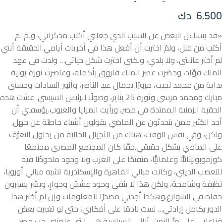
6.500
دك
«قد يتساءل البعض عن السبب الذي جعلني أكتب مذكراتي، ولِمَ لم
أكتب من قبل، ولمَ اخترت أن أفعل هذا في أخريات أيامي.الحقيقة أنني
لم أختر عائلتي، ولا بلدي، ولكني اخترت شكل حياتي… ولدت في عهد
الملك فؤاد، وحضرت عصر الملك فاروق بأكمله، وعاصرت ثورة يولية
بداية من محمد نجيب، مرورًا بجمال عبد الناصر، وأنور السادات وحسني
مبارك ومحمد مرسي وثورة 25 يناير، وصولًا للرئيس السيسي. عشت هذه
الحقبة الزمنية الممتدة في مصر، ورأيت المزايا والعيوب.يؤسفني أن
أجد الكثير ممن يتحدثون عن الماضي يقولون أشياء خاطئة عن جهل.
ولكن، وفي نفس الوقت، هناك من الأجيال الحالية من يحاول التعرُّفَ
على الماضي بشكل حقيقي.حقًّا كان المجتمع المصري مجتمعًا
كوزموبوليتانيًّا وعلمانيًّا، منفتحًا على الغرب ولا وجود ملحوظًا فيه
للتعصب الديني، وكانت مباني القاهرة والإسكندرية تشبه مباني أوروبا،
نظيفة وشامخة، ولكن هذا لا ينفي وجود عشش وحوارٍ، وبشر يسيرون
حفاة في الشوارع.وهكذا أجدني مصدرًا للمعلومات وإن لم أختر هذا
الدور بكامل إرادتي… لست نادمًا على أفكاري، حتى لو تغيرت بعض
قناعاتي على مرِّ الزمن. آرائي السياسية هي التي علمتني حب مصر،