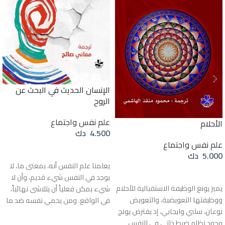
الإنسان الحديث في البحث عن
الروح
علم نفس واجتماع
الأحلام
4.500
دك
علم نفس واجتماع
إضافة إلى السلة
5.000
دك
يعلمنا علم النفس أنه، بمعنى ما، لا
قراءة المزيد
يوجد في النفس شيء قديم، وأن لا
يميز يونغ الوظيفة الاستقبالية للأحلام
شيء يمكن فعلياً أن يتلاشى نهائياً،
ووظيفتها التعويضية، والتعويض
في الواقع. ومن يحمي نفسه ضد ما
نوعان، سلبي وايجابي، إذ يفترض يونج
هو جديد وغريب وينكفئ إلى الماضي،
وجود نظام ضبط ذاتي في النفس
يقع في نفس الحالة العُصابية،