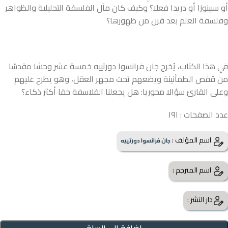
أو سبينوزا أو دريدا فعلا؟ وكيف كان مآل الفلسفة التحليلية والظواهر
وفلسفة العلم بعد قرن من ظهورها؟
في هذا الكتاب، يُخرج جان فرانسوا دورتييه خمسة عشر وحشا مقدسًا
من قفص الطمأنينة ويضعهم تحت مجهر العقل، وهو يطرح عليهم
وعلى القارئ سؤالا محوريا: هل يجعلنا الفلاسفة حقا أكثر ذكاء؟
عدد الصفحات : ١٩١
اسم المؤلف :
جان فرانسوا دورتييه
اسم المترجم :
دار النشر :