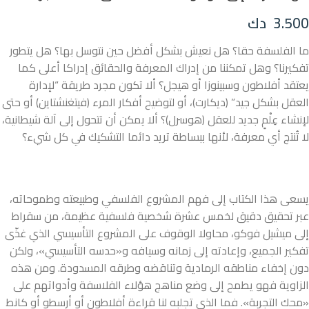
3.500
دك
ما الفلسفة حقا؟ هل نعيش بشكل أفضل حين نتوسل بها؟ هل يتطور
تفكيرنا؟ وهل تمكننا من إدراك المعرفة والحقائق إدراكا أعلى كما
يعتقد أفلاطون وسبينوزا أو هيجل؟ ألا تكون مجرد طريقة “لإدارة
العقل بشكل جيد” (ديكارت)، أو لتوضيح أفكار المرء (فيتغنشتاين) أو حتى
لإنشاء عِلْمٍ جديد للعقل (هوسرل)؟ ألا يمكن أن تتحول إلى آلة شيطانية،
لا تُنتج أي معرفة، لأنها ببساطة تريد دائما التشكيك في كل شيء؟
يسعى هذا الكتاب إلى فهم المشروع الفلسفي وطبيعته وطموحاته،
عبر تحقيق دقيق لخمس عشرة شخصية فلسفية عظيمة، من سقراط
إلى ميشيل فوكو، محاولا الوقوف على المشروع التأسيسي الذي غذّى
تفكير الجميع، وإعادته إلى زمانه وسيافه و«حدسه التأسيسي»، ولكن
دون إخفاء مناطقه الرمادية وتناقضه وطرقه المسدودة. ومن هذه
الزاوية فهو يطمح إلى وضع مناهج هؤلاء الفلاسفة وأدواتهم على
«محك التجربة». فما الذي تجلبه لنا قراءة أفلاطون أو أرسطو أو كانط