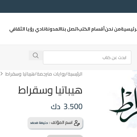
لرئيسية
من نحن
أقسام الكتب
اتصل بنا
المدونة
نادي رؤيا الثقافي
الرئيسية
روايات مترجمة
هيباتيا وسقراط
هيباتيا وسقراط
3.500
دك
اسم المؤلف :
حليمة محمد