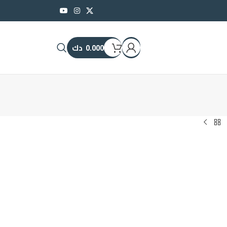
0.000
دك