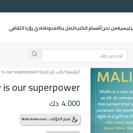
لرئيسية
من نحن
أقسام الكتب
اتصل بنا
المدونة
نادي رؤيا الثقافي
الرئيسية
كتب إنجليزية
y is our superpower
y is our superpower
4.000
دك
اسم المؤلف :
Malin Andersson