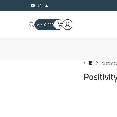
0.000
دك
Positivit
Positivit