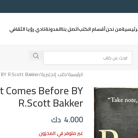
لرئيسية
من نحن
أقسام الكتب
اتصل بنا
المدونة
نادي رؤيا الثقافي
الرئيسية
كتب إنجليزية
BY R.Scott Bakker
t Comes Before BY
R.Scott Bakker
4.000
دك
غير متوفر في المخزون