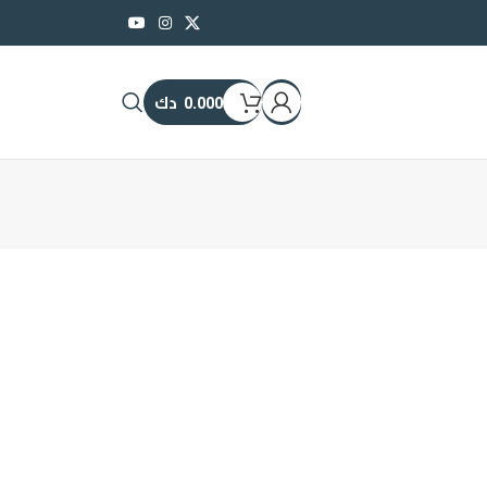
0.000
دك