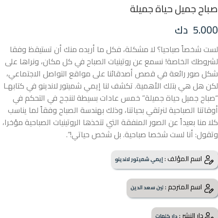
صباح جميل حياة جميلة
5.000
دك
لست شخصاً صباحيا؟ لا مشكلة، فكل ما أريده منك أن تستيقظ وفقا
لشروطك الخاصة! نسمع عن روتينيات الصباح في كل مكان، ونراها على
شكل صور رائعة في قصص أصدقائنا على مواقع التواصل الاجتماعي،
لكن هل هي بتلك الأهمية. تكشف لنا إيمي شميتور لاندينو في كتابهـا
“صباح جميل حياة جميلة” خمس عادات بسيطة لننجح في التحكم في
أوقاتنا الصباحية لنرتقي بحياتنا، وذلك بهندسة الصباح وفقاً لما يناسب
كلا منا بعيداً عن الصور المنفقة التي تتخذها الروتينيات الصباحية مؤخرا،
وتقول: أنا لست شخصا صباحية. بل شخص حياتي!”.
اسم المؤلف :
إيمي شميتور لاندينو
اسم المترجم :
لين سعد الدين
دار النشر :
دار كلمات