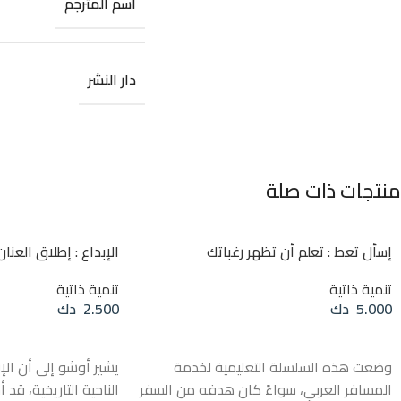
اسم المترجم
دار النشر
منتجات ذات صلة
إسأل تعط : تعلم أن تظهر رغباتك
الإبداع : إطلاق العنان
تنمية ذاتية
تنمية ذاتية
5.000
دك
2.500
دك
إضافة إلى السلة
إضافة إلى السلة
وضعت هذه السلسلة التعليمية لخدمة
يشير أوشو إلى أن الإ
المسافر العربي، سواءً كان هدفه من السفر
الناحية التاريخية، قد 