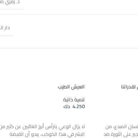
د. رمزي صا
دار ال
 لقدراتنا
العيش الطيب
تنمية ذاتية
4.250
دك
إضافة إلى السلة
نسان المبدع، من
لا يزال الوعي يترأس أبرز الغائبين عن كثير من
أجبر على الثورة ضد
البشر في هذا الكوكب، يبدو أن القبضة