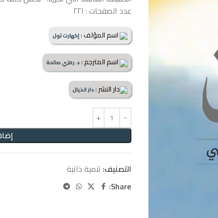
عدد الصفحات : ٢٢١
اسم المؤلف :
إكهارت تول
اسم المترجم :
د. رمزي صالحة
دار النشر :
دار الخيال
إضاف
التصنيف:
تنمية ذاتية
Share: