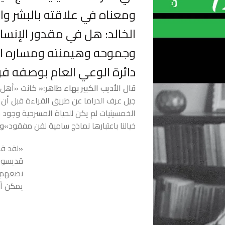
ومعناه في علاقته بالبشر و
الخالد: هل في مقدور الإنسان
وجموحه وهيمنته ومساره المق
دائرة الوعي العام بوصفه فرع
قال الأديب الكبير بهاء طاهر:
« كانت «أهل 
جيل عرف الدراما عن طريق القراءة قبل أن 
الخمسينيات لم يكن للحياة المسرحية وجود 
خيالنا باعتبارها نماذج سامية لفن مفقود»
وي
«لقد ق
قديسون 
نضعهم ف
يمكن أن