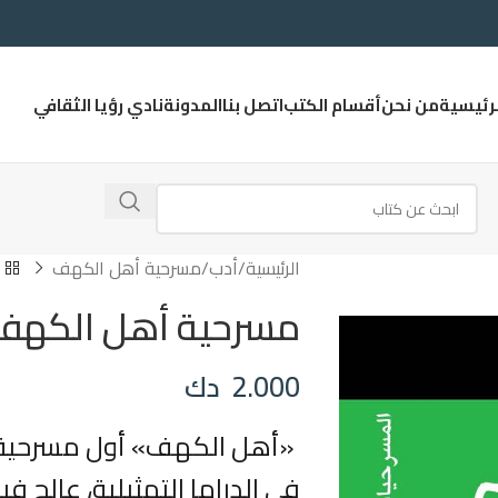
لرئيسية
من نحن
أقسام الكتب
اتصل بنا
المدونة
نادي رؤيا الثقافي
الرئيسية
أدب
مسرحية أهل الكهف
مسرحية أهل الكهف
2.000
دك
«أهل الكهف» أول مسرحية 
في الدراما التمثيلية، عالج 