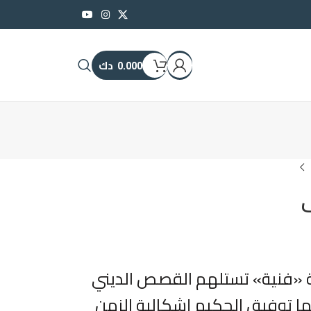
0.000
دك
«فنية» تستلهم القصص الديني
فيها توفيق الحكيم إشكالية الزمن