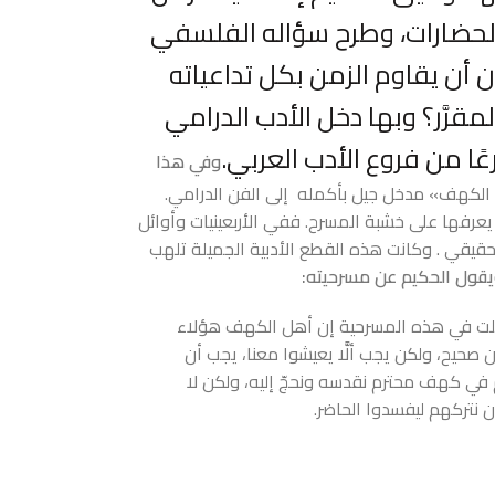
الحضارات، وطرح سؤاله الفلسفي
 أن يقاوم الزمن بكل تداعياته
رَّر؟ وبها دخل الأدب الدرامي
ًا من فروع الأدب العربي.
وفي هذا
الكهف» مدخل جيل بأكمله إلى الفن الدرامي.
يعرفها على خشبة المسرح. ففي الأربعينيات وأوائل
حقيقي . وكانت هذه القطع الأدبية الجميلة تلهب
قول الحكيم عن مسرحيته:
لت في هذه المسرحية إن أهل الكهف هؤلاء
صحيح، ولكن يجب ألَّا يعيشوا معنا، يجب أن
ي كهف محترم نقدسه ونحجّ إليه، ولكن لا
 نتركهم ليفسدوا الحاضر.