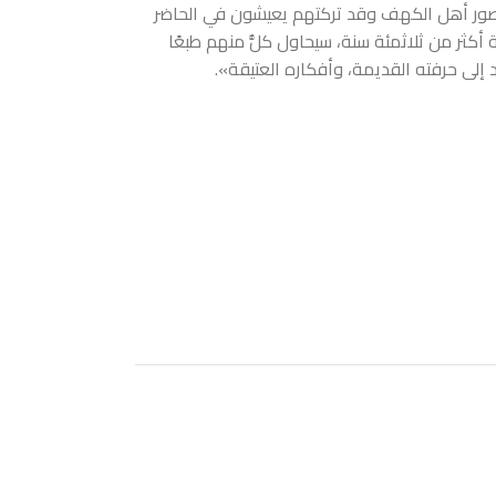
صور أهل الكهف وقد تركتهم يعيشون في الحاضر
 أكثر من ثلاثمئة سنة، سيحاول كلُّ منهم طبعًا
 إلى حرفته القديمة، وأفكاره العتيقة».